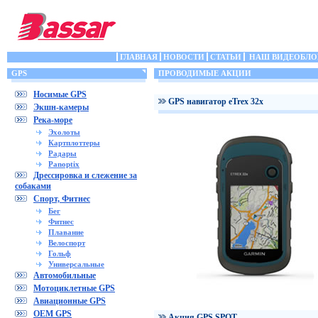
ГЛАВНАЯ
НОВОСТИ
СТАТЬИ
НАШ ВИДЕОБЛО
GPS
ПРОВОДИМЫЕ АКЦИИ
Носимые GPS
GPS навигатор eTrex 32x
Экшн-камеры
Река-море
Эхолоты
Картплоттеры
Радары
Panoptix
Дрессировка и слежение за
собаками
Спорт, Фитнес
Бег
Фитнес
Плавание
Велоспорт
Гольф
Универсальные
Автомобильные
Мотоциклетные GPS
Авиационные GPS
OEM GPS
Акция GPS SPOT