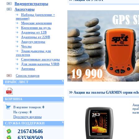
Видеорегистраторы
Аксессуары
Наборы (крепление +
питание)
Морские крепления
Крепления на руль
Адаперы от 12В
Адаптеры от 220В
Аккумуляторы
Чехлы
Трансдьюсеры для
эхолотов
Спортивные аксессуары
Для экшн-камеры VIRB
Антенны
Список товаров
ПРАЙС ЛИСТ
Акция на эхолоты GARMIN серии ech
КОРЗИНА
Акц
В корзине товаров:
0
прай
На сумму:
0
нали
Просмотр корзины
СЛУЖБА ПОДДЕРЖКИ
216743646
635369569