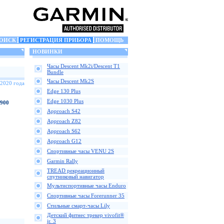
ОИСК
РЕГИСТРАЦИЯ ПРИБОРА
ПОМОЩЬ
НОВИНКИ
Часы Descent Mk2i/Descent T1
Bundle
Часы Descent Mk2S
 2020 года
Edge 130 Plus
Edge 1030 Plus
 900
Approach S42
Approach Z82
Approach S62
Approach G12
Спортивные часы VENU 2S
Garmin Rally
TREAD рекреационный
спутниковый навигатор
Мультиспортивные часы Enduro
Спортивные часы Forerunner 35
Стильные смарт-часы Lily
Детский фитнес трекер vivofit®
jr. 3