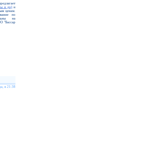
длагает
ы и др)
и
ым ценам.
ование по
льны на
ОО "Бассар
а, в 21:38