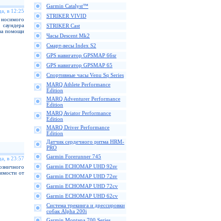
Garmin Catalyst™
а, в 12:25
STRIKER VIVID
осимого
саундера
STRIKER Cast
ва помощи
Часы Descent Mk2
Смарт-весы Index S2
GPS навигатор GPSMAP 66sr
GPS навигатор GPSMAP 65
Спортивные часы Venu Sq Series
MARQ Athlete Performance
Edition
MARQ Adventurer Performance
Edition
MARQ Aviator Performance
Edition
MARQ Driver Performance
Edition
Датчик сердечного ритма HRM-
PRO
Garmin Forerunner 745
а, в 23:57
Garmin ECHOMAP UHD 92sv
озничного
симости от
Garmin ECHOMAP UHD 72sv
Garmin ECHOMAP UHD 72cv
Garmin ECHOMAP UHD 62cv
Cистема трекинга и дрессировки
собак Alpha 200i
Garmin Montana 700 Series