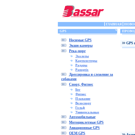
ГЛАВНАЯ
НОВО
GPS
ПРОВО
Носимые GPS
GPS 
Экшн-камеры
Река-море
Эхолоты
Картплоттеры
Радары
Panoptix
Дрессировка и слежение за
собаками
Спорт, Фитнес
Бег
Фитнес
Плавание
Велоспорт
Гольф
Универсальные
Автомобильные
Мотоциклетные GPS
Авиационные GPS
OEM GPS
Акци