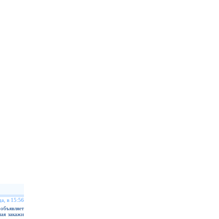
а, в 15:56
объявляет
мая закажи