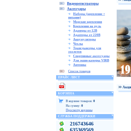
Видеорегистраторы
Аксессуары
Наборы (крепление +
питание)
Морские крепления
Крепления на руль
Адаперы от 12В
Адаптеры от 220В
Аккумуляторы
Чехлы
Трансдьюсеры для
эхолотов
Спортивные аксессуары
Для экшн-камеры VIRB
Антенны
Список товаров
ПРАЙС ЛИСТ
Акци
КОРЗИНА
В корзине товаров:
0
На сумму:
0
Просмотр корзины
СЛУЖБА ПОДДЕРЖКИ
216743646
635369569