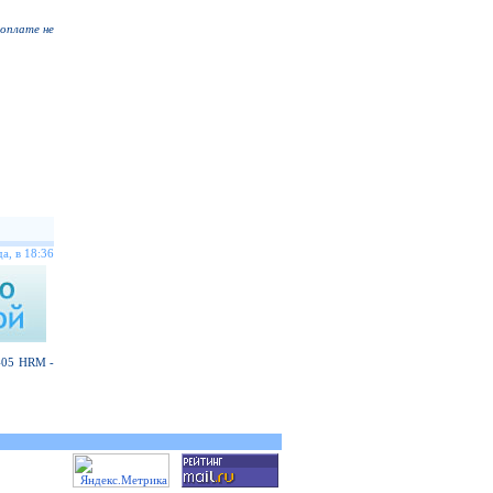
доплате не
а, в 18:36
 405 HRM -