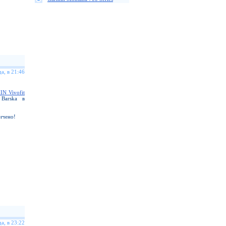
а, в 21:46
N Vivofit
arska в
ичено!
а, в 23:22