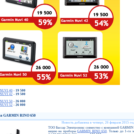
NUVI 40
-
19 500
NUVI 42
-
19 500
NUVI 50
-
26 000
NUVI 52
-
26 000
я GARMIN RINO 650
Новость добавлена в четверг, 26 февраля 2015 год
ТОО Бассар Электроникс совместно с компанией GARMIN 
акцию на приборы
GARMIN RINO 650
. Только до 1-го 