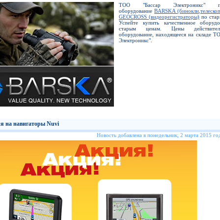
ТОО "Бассар Электроникс" пре
оборудование
BARSKA (бинокли,телескоп
GEOCROSS (видеорегистраторы)
по стар
Успейте купить качественное оборуд
старым ценам. Цены действите
оборудование, находящееся на складе Т
Электроникс".
я на навигаторы Nuvi
Новость добавлена в понедельник, 2 марта 2015 год