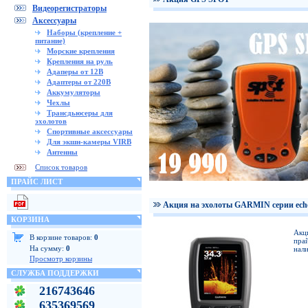
Видеорегистраторы
Аксессуары
Наборы (крепление +
питание)
Морские крепления
Крепления на руль
Адаперы от 12В
Адаптеры от 220В
Аккумуляторы
Чехлы
Трансдьюсеры для
эхолотов
Спортивные аксессуары
Для экшн-камеры VIRB
Антенны
Список товаров
ПРАЙС ЛИСТ
Акция на эхолоты GARMIN серии ech
КОРЗИНА
Акц
В корзине товаров:
0
прай
На сумму:
0
нали
Просмотр корзины
СЛУЖБА ПОДДЕРЖКИ
216743646
635369569