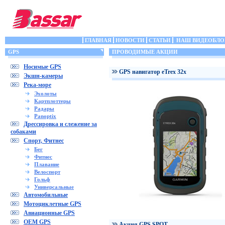
ГЛАВНАЯ
НОВОСТИ
СТАТЬИ
НАШ ВИДЕОБЛО
GPS
ПРОВОДИМЫЕ АКЦИИ
Носимые GPS
GPS навигатор eTrex 32x
Экшн-камеры
Река-море
Эхолоты
Картплоттеры
Радары
Panoptix
Дрессировка и слежение за
собаками
Спорт, Фитнес
Бег
Фитнес
Плавание
Велоспорт
Гольф
Универсальные
Автомобильные
Мотоциклетные GPS
Авиационные GPS
OEM GPS
Акция GPS SPOT