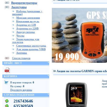
Видеорегистраторы
Аксессуары
Наборы (крепление +
питание)
Морские крепления
Крепления на руль
Адаперы от 12В
Адаптеры от 220В
Аккумуляторы
Чехлы
Трансдьюсеры для
эхолотов
Спортивные аксессуары
Для экшн-камеры VIRB
Антенны
Список товаров
ПРАЙС ЛИСТ
Акция на эхолоты GARMIN серии ech
КОРЗИНА
Акц
В корзине товаров:
0
прай
На сумму:
0
нали
Просмотр корзины
СЛУЖБА ПОДДЕРЖКИ
216743646
635369569