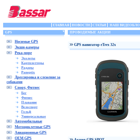
ГЛАВНАЯ
НОВОСТИ
СТАТЬИ
НАШ ВИДЕОБЛО
GPS
ПРОВОДИМЫЕ АКЦИИ
Носимые GPS
GPS навигатор eTrex 32x
Экшн-камеры
Река-море
Эхолоты
Картплоттеры
Радары
Panoptix
Дрессировка и слежение за
собаками
Спорт, Фитнес
Бег
Фитнес
Плавание
Велоспорт
Гольф
Универсальные
Автомобильные
Мотоциклетные GPS
Авиационные GPS
OEM GPS
Акция GPS SPOT