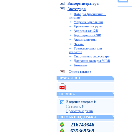
Видеорегистраторы
Аксессуары
Наборы (крепление +
питание)
Морские крепления
Крепления на руль
Адаперы от 12В
Адаптеры от 220В
Аккумуляторы
Чехлы
Трансдьюсеры для
эхолотов
Спортивные аксессуары
Для экшн-камеры VIRB
Антенны
Список товаров
ПРАЙС ЛИСТ
КОРЗИНА
В корзине товаров:
0
На сумму:
0
Просмотр корзины
СЛУЖБА ПОДДЕРЖКИ
216743646
635369569