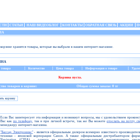
СТИ
СТАТЬИ
НАШ ВИДЕОБЛОГ
КОНТАКТЫ
ОБРАТНАЯ СВЯЗЬ
АКЦИИ
П
НА
 корзине хранятся товары, которые вы выбрали в нашем интернет-магазине.
ИНА
 товара
Количество
Цена товара
Информация о товаре
Удале
Корзина пуста.
тво товаров в корзине:
Общая сумма заказа: 0 тг
Если Вас заинтересует эта информация и возникнут вопросы, мы с удовольствием прокон
Вас как
по телефону
, так и при личной встрече, так же Вы можете
отослать на почту с
менеджеру интернет-магазина.
"Бассар Электроникс"
- является официальным дилером всемирно известного производите
техники - японской корпорации Canon. А также официальным дистрибьютором фирм
Navigation (США) - одного из крупнейших проиводителей высокоточного геоде