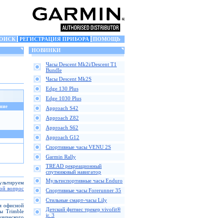
ОИСК
РЕГИСТРАЦИЯ ПРИБОРА
ПОМОЩЬ
НОВИНКИ
Часы Descent Mk2i/Descent T1
Bundle
Часы Descent Mk2S
Edge 130 Plus
Edge 1030 Plus
ние
Approach S42
Approach Z82
Approach S62
Approach G12
Спортивные часы VENU 2S
Garmin Rally
TREAD рекреационный
спутниковый навигатор
Мультиспортивные часы Enduro
сультируем
вой вопрос
Спортивные часы Forerunner 35
Стильные смарт-часы Lily
ля офисной
Детский фитнес трекер vivofit®
ы Trimble
jr. 3
зического