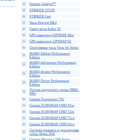
Garmin Catalyst™
STRIKER VIVID
STRIKER Cast
Часы Descent Mk2
Смарт-весы Index S2
GPS навигатор GPSMAP 66sr
GPS навигатор GPSMAP 65
Спортивные часы Venu Sq Series
MARQ Athlete Performance
Edition
MARQ Adventurer Performance
Edition
MARQ Aviator Performance
Edition
MARQ Driver Performance
Edition
Датчик сердечного ритма HRM-
PRO
Garmin Forerunner 745
Garmin ECHOMAP UHD 92sv
Garmin ECHOMAP UHD 72sv
Garmin ECHOMAP UHD 72cv
Garmin ECHOMAP UHD 62cv
Cистема трекинга и дрессировки
собак Alpha 200i
Garmin Montana 700 Series