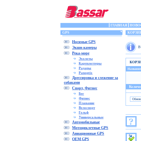
ГЛАВНАЯ
НОВО
GPS
КОРЗИ
Носимые GPS
В
Экшн-камеры
Река-море
Эхолоты
КОРЗ
Картплоттеры
Радары
Название
Panoptix
Дрессировка и слежение за
собаками
Количес
Спорт, Фитнес
Бег
Фитнес
Плавание
Велоспорт
Гольф
Универсальные
Автомобильные
Мотоциклетные GPS
Авиационные GPS
OEM GPS