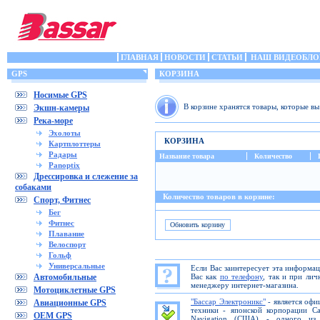
ГЛАВНАЯ
НОВОСТИ
СТАТЬИ
НАШ ВИДЕОБЛО
GPS
КОРЗИНА
Носимые GPS
В корзине хранятся товары, которые в
Экшн-камеры
Река-море
Эхолоты
КОРЗИНА
Картплоттеры
Радары
Название товара
Количество
Panoptix
Дрессировка и слежение за
собаками
Количество товаров в корзине:
Спорт, Фитнес
Бег
Фитнес
Плавание
Велоспорт
Гольф
Универсальные
Если Вас заинтересует эта информа
Автомобильные
Вас как
по телефону
, так и при ли
менеджеру интернет-магазина.
Мотоциклетные GPS
"Бассар Электроникс"
- является офи
Авиационные GPS
техники - японской корпорации C
OEM GPS
Navigation (США) - одного из 