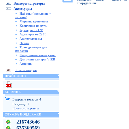
оборудования.
Видеорегистраторы
Аксессуары
Наборы (крепление +
питание)
Морские крепления
Крепления на руль
Адаперы от 12В
Адаптеры от 220В
Аккумуляторы
Чехлы
Трансдьюсеры для
эхолотов
Спортивные аксессуары
Для экшн-камеры VIRB
Антенны
Список товаров
ПРАЙС ЛИСТ
КОРЗИНА
В корзине товаров:
0
На сумму:
0
Просмотр корзины
СЛУЖБА ПОДДЕРЖКИ
216743646
635369569