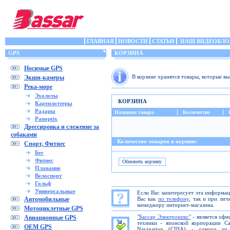
ГЛАВНАЯ
НОВОСТИ
СТАТЬИ
НАШ ВИДЕОБЛО
GPS
КОРЗИНА
Носимые GPS
В корзине хранятся товары, которые в
Экшн-камеры
Река-море
Эхолоты
КОРЗИНА
Картплоттеры
Радары
Название товара
Количество
Panoptix
Дрессировка и слежение за
собаками
Количество товаров в корзине:
Спорт, Фитнес
Бег
Фитнес
Плавание
Велоспорт
Гольф
Универсальные
Если Вас заинтересует эта информа
Автомобильные
Вас как
по телефону
, так и при ли
менеджеру интернет-магазина.
Мотоциклетные GPS
"Бассар Электроникс"
- является офи
Авиационные GPS
техники - японской корпорации C
OEM GPS
Navigation (США) - одного из 