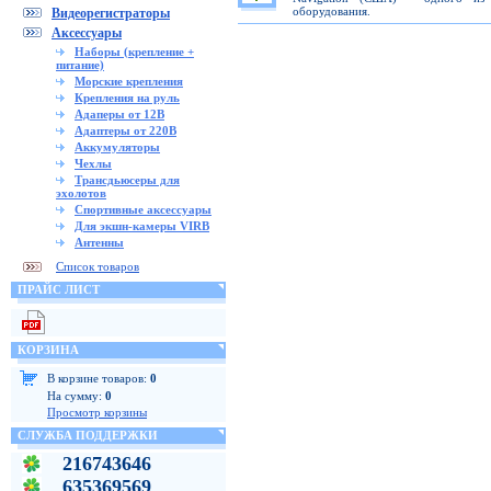
оборудования.
Видеорегистраторы
Аксессуары
Наборы (крепление +
питание)
Морские крепления
Крепления на руль
Адаперы от 12В
Адаптеры от 220В
Аккумуляторы
Чехлы
Трансдьюсеры для
эхолотов
Спортивные аксессуары
Для экшн-камеры VIRB
Антенны
Список товаров
ПРАЙС ЛИСТ
КОРЗИНА
В корзине товаров:
0
На сумму:
0
Просмотр корзины
СЛУЖБА ПОДДЕРЖКИ
216743646
635369569