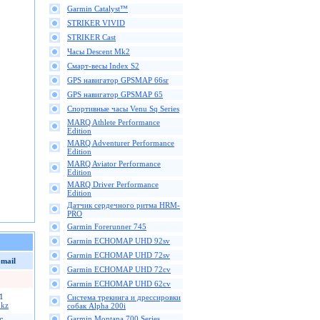
Garmin Catalyst™
STRIKER VIVID
STRIKER Cast
Часы Descent Mk2
Смарт-весы Index S2
GPS навигатор GPSMAP 66sr
GPS навигатор GPSMAP 65
Спортивные часы Venu Sq Series
MARQ Athlete Performance
Edition
MARQ Adventurer Performance
Edition
MARQ Aviator Performance
Edition
MARQ Driver Performance
Edition
Датчик сердечного ритма HRM-
PRO
Garmin Forerunner 745
Garmin ECHOMAP UHD 92sv
Garmin ECHOMAP UHD 72sv
-mail
Garmin ECHOMAP UHD 72cv
Garmin ECHOMAP UHD 62cv
1
Cистема трекинга и дрессировки
.kz
собак Alpha 200i
Garmin Montana 700 Series