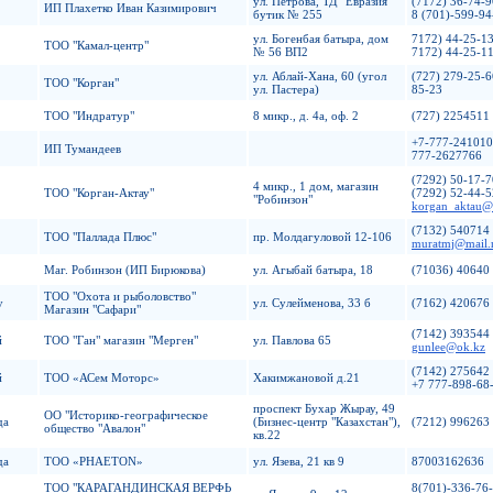
ул. Петрова, ТД "Евразия"
(7172) 36-74-9
ИП Плахетко Иван Казимирович
бутик № 255
8 (701)-599-94
ул. Богенбая батыра, дом
7172) 44-25-1
ТОО "Камал-центр"
№ 56 ВП2
7172) 44-25-1
ул. Аблай-Хана, 60 (угол
(727) 279-25-6
ТОО "Корган"
ул. Пастера)
85-23
ТОО "Индратур"
8 микр., д. 4а, оф. 2
(727) 2254511
+7-777-241010
ИП Тумандеев
777-2627766
(7292) 50-17-7
4 микр., 1 дом, магазин
ТОО "Корган-Актау"
(7292) 52-44-5
"Робинзон"
korgan_aktau@n
(7132) 540714
ТОО "Паллада Плюс"
пр. Молдагуловой 12-106
muratmj@mail.
Маг. Робинзон (ИП Бирюкова)
ул. Агыбай батыра, 18
(71036) 40640
ТОО "Охота и рыболовство"
у
ул. Сулейменова, 33 б
(7162) 420676
Магазин "Сафари"
(7142) 393544
й
ТОО "Ган" магазин "Мерген"
ул. Павлова 65
gunlee@ok.kz
(7142) 275642
й
ТОО «АСем Моторс»
Хакимжановой д.21
+7 777-898-68
проспект Бухар Жырау, 49
ОО "Историко-географическое
да
(Бизнес-центр "Казахстан"),
(7212) 996263
общество "Авалон"
кв.22
да
ТОО «PHAETON»
ул. Язева, 21 кв 9
87003162636
ТОО "КАРАГАНДИНСКАЯ ВЕРФЬ
8(701)-336-76