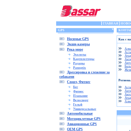
ГЛАВНАЯ
НОВО
GPS
КОНТА
Носимые GPS
Как с на
Экшн-камеры
Алм
Река-море
Аст
Эхолоты
Аты
Картплоттеры
Акт
Акт
Радары
Бал
Panoptix
Жезк
Дрессировка и слежение за
собаками
Региона
Спорт, Фитнес
Бег
Аст
Акт
Фитнес
Акт
Плавание
Аты
Велоспорт
Алм
Гольф
Универсальные
Автомобильные
Мотоциклетные GPS
Авиационные GPS
OEM GPS
г