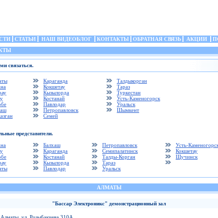
СТИ
СТАТЬИ
НАШ ВИДЕОБЛОГ
КОНТАКТЫ
ОБРАТНАЯ СВЯЗЬ
АКЦИИ
П
КТЫ
ми связаться.
аты
Караганда
Талдыкорган
ана
Кокшетау
Тараз
рау
Кызылорда
Туркестан
ау
Костанай
Усть-Каменогорск
обе
Павлодар
Уральск
хаш
Петропавловск
Шымкент
азган
Семей
льные представители.
ана
Балхаш
Петропавловск
Усть-Каменогорс
ау
Караганда
Семипалатинск
Кокшетау
обе
Костанай
Талды-Корган
Щучинск
рау
Кызылорда
Тараз
аты
Павлодар
Уральск
АЛМАТЫ
"Бассар Электроникс" демонстрационный зал
.Алматы, ул. Розыбакиева 310А