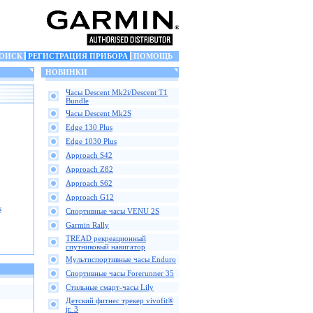
ОИСК
РЕГИСТРАЦИЯ ПРИБОРА
ПОМОЩЬ
НОВИНКИ
Часы Descent Mk2i/Descent T1
Bundle
Часы Descent Mk2S
Edge 130 Plus
Edge 1030 Plus
Approach S42
Approach Z82
Approach S62
Approach G12
к
Спортивные часы VENU 2S
Garmin Rally
TREAD рекреационный
спутниковый навигатор
Мультиспортивные часы Enduro
Спортивные часы Forerunner 35
Стильные смарт-часы Lily
Детский фитнес трекер vivofit®
jr. 3