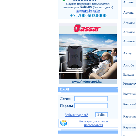
Астана
Служба поддержки пользователей
навигаторов GARMIN (без выходных)
support@gps.kz
Астана
+7-700-6030000
Алматы
Алматы
Алматы
Актау
Актобе
Балхаш
Кокшета
ВХОД
Костана
Логин:
Костана
Пароль:
Забыли пароль?
Караган
Регистрация нового
пользователя
Караган