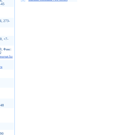
6,
-45
3
1
6, 273-
0, +7-
0, Факс:
2
ursat.kz
ru
-48
-90