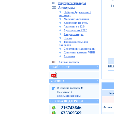
Видеорегистраторы
8 
Аксессуары
Наборы (крепление +
питание)
Морские крепления
Крепления на руль
Адаперы от 12В
Адаптеры от 220В
Аккумуляторы
Чехлы
Трансдьюсеры для
эхолотов
Спортивные аксессуары
Для экшн-камеры VIRB
Антенны
Список товаров
Пн, 
ПРАЙС ЛИСТ
КОРЗИНА
В корзине товаров:
0
На сумму:
0
Гор
Просмотр корзины
СЛУЖБА ПОДДЕРЖКИ
216743646
Астана
635369569