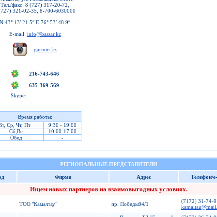
Тел./факс: 8 (727) 317-20-72,
(727) 321-02-35, 8-700-6030000
N 43° 13′ 21.5′′ E 76° 53′ 48.9′′
E-mail:
info@bassar.kz
garmin.kz
216-743-646
635-369-569
Skype:
Время работы:
Вт, Ср, Чт, Пт
9:30 - 19:00
Сб,Вс
10:00-17:00
Обед
-
РЕГИОНАЛЬНЫЕ ПРЕДСТАВИТЕЛИ
од
Фирма
Адрес
Телефон/e
Ищем новых партнеров на взаимовыгодных условиях.
(7172) 31-74-9
ТОО "Камалтау"
пр. Победы94/1
kamaltau@mail