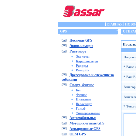
ГЛАВНАЯ
НОВО
GPS
ОТПРАВ
Носимые GPS
Послать
Экшн-камеры
Река-море
Эхолоты
Получат
Картплоттеры
Радары
* Ваше 
Panoptix
Дрессировка и слежение за
* Ваш E-
собаками
Спорт, Фитнес
Ваш гор
Бег
Фитнес
Ваш тел
Плавание
Велоспорт
* Текст 
Гольф
Универсальные
Автомобильные
Мотоциклетные GPS
Авиационные GPS
OEM GPS