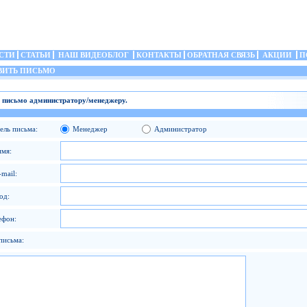
СТИ
СТАТЬИ
НАШ ВИДЕОБЛОГ
КОНТАКТЫ
ОБРАТНАЯ СВЯЗЬ
АКЦИИ
П
ИТЬ ПИСЬМО
 письмо администратору/менеджеру.
ель письма:
Менеджер
Администратор
имя:
mail:
од:
ефон:
письма: