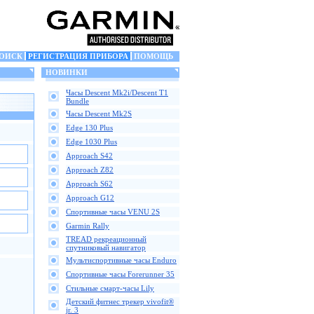
ОИСК
РЕГИСТРАЦИЯ ПРИБОРА
ПОМОЩЬ
НОВИНКИ
Часы Descent Mk2i/Descent T1
Bundle
Часы Descent Mk2S
Edge 130 Plus
Edge 1030 Plus
Approach S42
Approach Z82
Approach S62
Approach G12
Спортивные часы VENU 2S
Garmin Rally
TREAD рекреационный
спутниковый навигатор
Мультиспортивные часы Enduro
Спортивные часы Forerunner 35
Стильные смарт-часы Lily
Детский фитнес трекер vivofit®
jr. 3