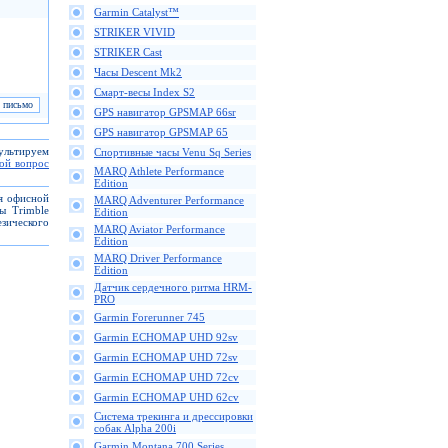
Garmin Catalyst™
STRIKER VIVID
STRIKER Cast
Часы Descent Mk2
Смарт-весы Index S2
GPS навигатор GPSMAP 66sr
GPS навигатор GPSMAP 65
сультируем
Спортивные часы Venu Sq Series
вой вопрос
MARQ Athlete Performance
Edition
ля офисной
MARQ Adventurer Performance
ы Trimble
Edition
зического
MARQ Aviator Performance
Edition
MARQ Driver Performance
Edition
Датчик сердечного ритма HRM-
PRO
Garmin Forerunner 745
Garmin ECHOMAP UHD 92sv
Garmin ECHOMAP UHD 72sv
Garmin ECHOMAP UHD 72cv
Garmin ECHOMAP UHD 62cv
Cистема трекинга и дрессировки
собак Alpha 200i
Garmin Montana 700 Series