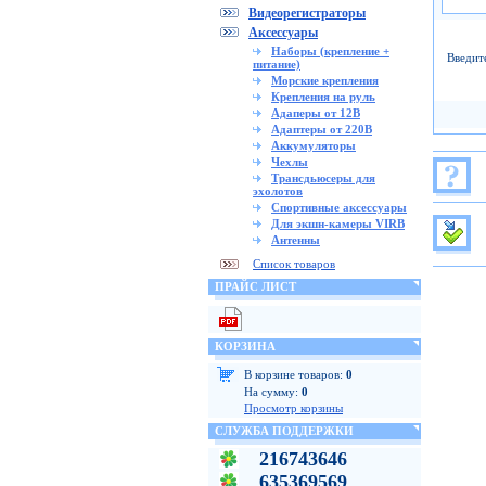
Видеорегистраторы
Аксессуары
Наборы (крепление +
Введит
питание)
Морские крепления
Крепления на руль
Адаперы от 12В
Адаптеры от 220В
Аккумуляторы
Чехлы
Трансдьюсеры для
эхолотов
Спортивные аксессуары
Для экшн-камеры VIRB
Антенны
Список товаров
ПРАЙС ЛИСТ
КОРЗИНА
В корзине товаров:
0
На сумму:
0
Просмотр корзины
СЛУЖБА ПОДДЕРЖКИ
216743646
635369569