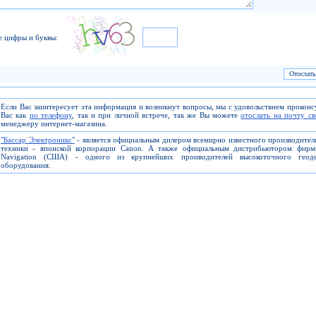
е цифры и буквы:
Если Вас заинтересует эта информация и возникнут вопросы, мы с удовольствием прокон
Вас как
по телефону
, так и при личной встрече, так же Вы можете
отослать на почту с
менеджеру интернет-магазина.
"Бассар Электроникс"
- является официальным дилером всемирно известного производите
техники - японской корпорации Canon. А также официальным дистрибьютором фирм
Navigation (США) - одного из крупнейших проиводителей высокоточного геоде
оборудования.