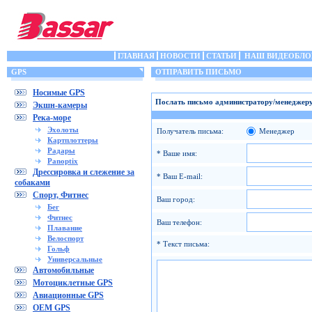
ГЛАВНАЯ
НОВОСТИ
СТАТЬИ
НАШ ВИДЕОБЛО
GPS
ОТПРАВИТЬ ПИСЬМО
Носимые GPS
Послать письмо администратору/менеджеру
Экшн-камеры
Река-море
Эхолоты
Получатель письма:
Менеджер
Картплоттеры
Радары
* Ваше имя:
Panoptix
Дрессировка и слежение за
* Ваш E-mail:
собаками
Спорт, Фитнес
Ваш город:
Бег
Фитнес
Ваш телефон:
Плавание
Велоспорт
* Текст письма:
Гольф
Универсальные
Автомобильные
Мотоциклетные GPS
Авиационные GPS
OEM GPS