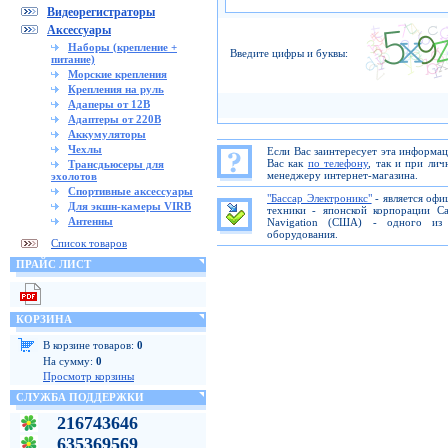
Видеорегистраторы
Аксессуары
Наборы (крепление +
Введите цифры и буквы:
питание)
Морские крепления
Крепления на руль
Адаперы от 12В
Адаптеры от 220В
Аккумуляторы
Чехлы
Если Вас заинтересует эта информа
Вас как
по телефону
, так и при ли
Трансдьюсеры для
менеджеру интернет-магазина.
эхолотов
Спортивные аксессуары
"Бассар Электроникс"
- является офи
Для экшн-камеры VIRB
техники - японской корпорации C
Антенны
Navigation (США) - одного из 
оборудования.
Список товаров
ПРАЙС ЛИСТ
КОРЗИНА
В корзине товаров:
0
На сумму:
0
Просмотр корзины
СЛУЖБА ПОДДЕРЖКИ
216743646
635369569