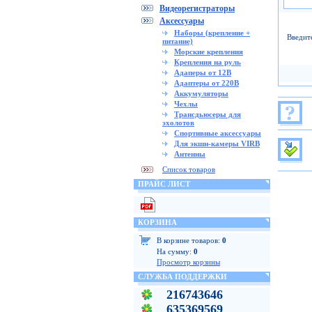
Видеорегистраторы
Аксессуары
Наборы (крепление +
Введит
питание)
Морские крепления
Крепления на руль
Адаперы от 12В
Адаптеры от 220В
Аккумуляторы
Чехлы
Трансдьюсеры для
эхолотов
Спортивные аксессуары
Для экшн-камеры VIRB
Антенны
Список товаров
ПРАЙС ЛИСТ
КОРЗИНА
В корзине товаров:
0
На сумму:
0
Просмотр корзины
СЛУЖБА ПОДДЕРЖКИ
216743646
635369569