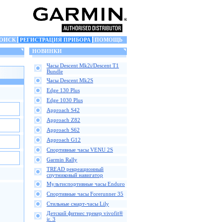
ОИСК
РЕГИСТРАЦИЯ ПРИБОРА
ПОМОЩЬ
НОВИНКИ
Часы Descent Mk2i/Descent T1
Bundle
Часы Descent Mk2S
Edge 130 Plus
Edge 1030 Plus
Approach S42
Approach Z82
Approach S62
Approach G12
Спортивные часы VENU 2S
Garmin Rally
TREAD рекреационный
спутниковый навигатор
Мультиспортивные часы Enduro
Спортивные часы Forerunner 35
Стильные смарт-часы Lily
Детский фитнес трекер vivofit®
jr. 3