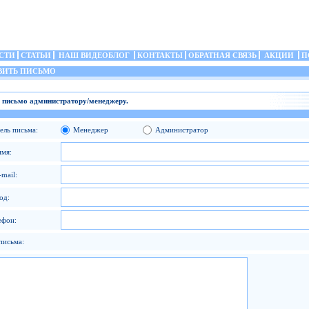
СТИ
СТАТЬИ
НАШ ВИДЕОБЛОГ
КОНТАКТЫ
ОБРАТНАЯ СВЯЗЬ
АКЦИИ
П
ИТЬ ПИСЬМО
 письмо администратору/менеджеру.
ель письма:
Менеджер
Администратор
имя:
mail:
од:
ефон:
письма: