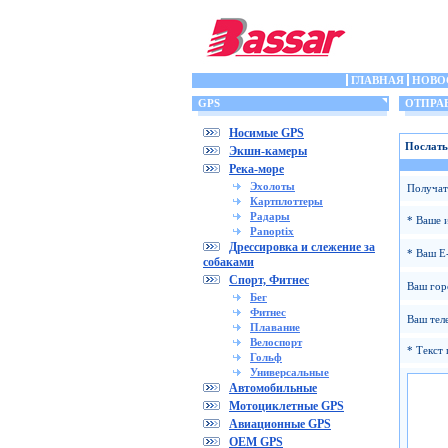
ГЛАВНАЯ
НОВО
GPS
ОТПРАВ
Носимые GPS
Послать
Экшн-камеры
Река-море
Эхолоты
Получат
Картплоттеры
Радары
* Ваше 
Panoptix
Дрессировка и слежение за
* Ваш E-
собаками
Спорт, Фитнес
Ваш гор
Бег
Фитнес
Ваш тел
Плавание
Велоспорт
* Текст 
Гольф
Универсальные
Автомобильные
Мотоциклетные GPS
Авиационные GPS
OEM GPS