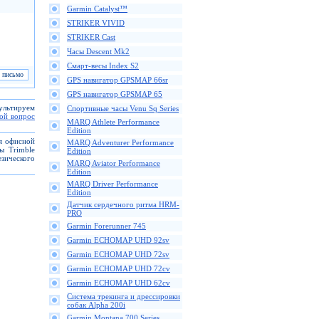
Garmin Catalyst™
STRIKER VIVID
STRIKER Cast
Часы Descent Mk2
Смарт-весы Index S2
GPS навигатор GPSMAP 66sr
GPS навигатор GPSMAP 65
сультируем
Спортивные часы Venu Sq Series
вой вопрос
MARQ Athlete Performance
Edition
ля офисной
MARQ Adventurer Performance
ы Trimble
Edition
зического
MARQ Aviator Performance
Edition
MARQ Driver Performance
Edition
Датчик сердечного ритма HRM-
PRO
Garmin Forerunner 745
Garmin ECHOMAP UHD 92sv
Garmin ECHOMAP UHD 72sv
Garmin ECHOMAP UHD 72cv
Garmin ECHOMAP UHD 62cv
Cистема трекинга и дрессировки
собак Alpha 200i
Garmin Montana 700 Series