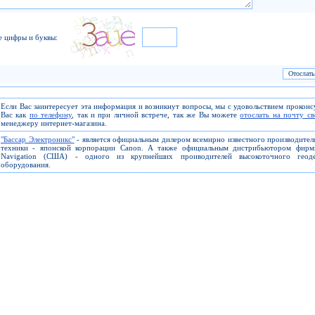
е цифры и буквы:
Если Вас заинтересует эта информация и возникнут вопросы, мы с удовольствием прокон
Вас как
по телефону
, так и при личной встрече, так же Вы можете
отослать на почту с
менеджеру интернет-магазина.
"Бассар Электроникс"
- является официальным дилером всемирно известного производите
техники - японской корпорации Canon. А также официальным дистрибьютором фирм
Navigation (США) - одного из крупнейших проиводителей высокоточного геоде
оборудования.