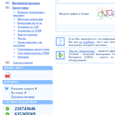
Видеорегистраторы
Аксессуары
Наборы (крепление +
Введите цифры и буквы:
питание)
Морские крепления
Крепления на руль
Адаперы от 12В
Адаптеры от 220В
Аккумуляторы
Чехлы
Если Вас заинтересует эта информа
Вас как
по телефону
, так и при ли
Трансдьюсеры для
менеджеру интернет-магазина.
эхолотов
Спортивные аксессуары
"Бассар Электроникс"
- является офи
Для экшн-камеры VIRB
техники - японской корпорации C
Антенны
Navigation (США) - одного из 
оборудования.
Список товаров
ПРАЙС ЛИСТ
КОРЗИНА
В корзине товаров:
0
На сумму:
0
Просмотр корзины
СЛУЖБА ПОДДЕРЖКИ
216743646
635369569