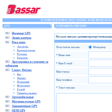
ГЛАВНАЯ
НОВОСТИ
СТАТЬИ
НАШ ВИДЕОБЛО
GPS
ОТПРАВИТЬ ПИСЬМО
Носимые GPS
Послать письмо администратору/менеджеру
Экшн-камеры
Река-море
Эхолоты
Получатель письма:
Менеджер
Картплоттеры
Радары
* Ваше имя:
Panoptix
Дрессировка и слежение за
* Ваш E-mail:
собаками
Спорт, Фитнес
Ваш город:
Бег
Фитнес
Ваш телефон:
Плавание
Велоспорт
* Текст письма:
Гольф
Универсальные
Автомобильные
Мотоциклетные GPS
Авиационные GPS
OEM GPS