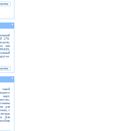
альный
AP 276.
одели,
их как
ONASS,
оенный
ругое.
 такой
еднего
 карт,
местах,
сованы
на для
тами, с
лесные
ов. Для
вообще