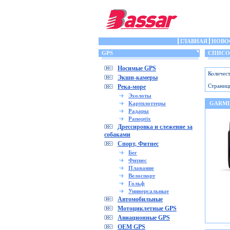
ГЛАВНАЯ
НОВО
GPS
СПИСОК
Носимые GPS
Количест
Экшн-камеры
Страниц
Река-море
Эхолоты
Картплоттеры
GARMI
Радары
Panoptix
Дрессировка и слежение за
собаками
Спорт, Фитнес
Бег
Фитнес
Плавание
Велоспорт
Гольф
Универсальные
Автомобильные
Мотоциклетные GPS
Авиационные GPS
OEM GPS