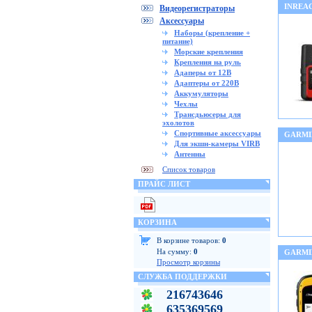
INREA
Видеорегистраторы
Аксессуары
Наборы (крепление +
питание)
Морские крепления
Крепления на руль
Адаперы от 12В
Адаптеры от 220В
Аккумуляторы
Чехлы
Трансдьюсеры для
эхолотов
Спортивные аксессуары
GARMI
Для экшн-камеры VIRB
Антенны
Список товаров
ПРАЙС ЛИСТ
КОРЗИНА
В корзине товаров:
0
На сумму:
0
GARMI
Просмотр корзины
СЛУЖБА ПОДДЕРЖКИ
216743646
635369569