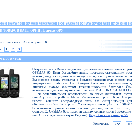
СТИ
СТАТЬИ
НАШ ВИДЕОБЛОГ
КОНТАКТЫ
ОБРАТНАЯ СВЯЗЬ
АКЦИИ
П
 ТОВАРОВ КАТЕГОРИИ Носимые GPS
во товаров в этой категории : 16
ы :
1
2
3
N GPSMAP 66
Отправляйтесь в Ваше следующее приключение с новым навигаторо
GPSMAP 66. Если Вы любите пешие прогулки, скалолазание, гео
каякинг, езду на горном велосипеде или просто приключения за г
Вы можете делать открытия с большей уверенностью с этим кул
защищенным прибором. Он обладает большим трехдюймовым ц
дисплеем, новым качеством позиционирования благодаря Quad
антенне и поддержке спутниковых систем GPS/GLONASS/GALILEO
. Для дополнительной безопасности во время длительных путеш
новый режим Expedition Mode обеспечивает срок работы батаре
недели. Оцените беспроводную связь для синхронизации да
обновленным Garmin Explore ™ или персонализируйте Ваш GPSMA
бесплатными приложениями, полями данных, виджетами посре
ConnectIQ. GPSMAP 66st имеет предзагруженные карты TopoActive
map (топографические карты Европы).
Подробная информация >>
Количество: