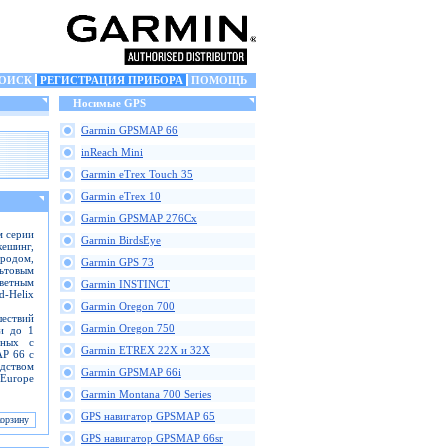
ОИСК
РЕГИСТРАЦИЯ ПРИБОРА
ПОМОЩЬ
Носимые GPS
Garmin GPSMAP 66
inReach Mini
Garmin eTrex Touch 35
Garmin eTrex 10
Garmin GPSMAP 276Cx
м серии
Garmin BirdsEye
кешинг,
ородом,
Garmin GPS 73
ьтовым
ветным
Garmin INSTINCT
-Helix
Garmin Oregon 700
ествий
Garmin Oregon 750
и до 1
нных с
Garmin ETREX 22X и 32X
P 66 с
дством
Garmin GPSMAP 66i
 Europe
Garmin Montana 700 Series
GPS навигатор GPSMAP 65
GPS навигатор GPSMAP 66sr