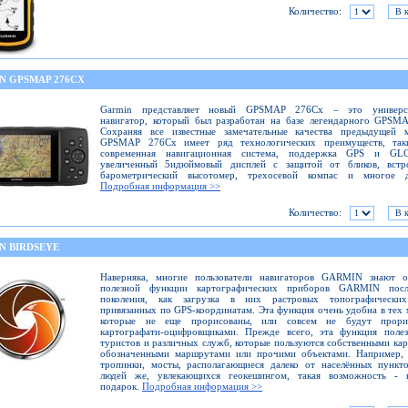
Количество:
N GPSMAP 276CX
Garmin представляет новый GPSMAP 276Cx – это универс
навигатор, который был разработан на базе легендарного GPSM
Сохраняя все известные замечательные качества предыдущей м
GPSMAP 276Cx имеет ряд технологических преимуществ, так
современная навигационная система, поддержка GPS и GL
увеличенный 5идюймовый дисплей с защитой от бликов, встр
барометрический высотомер, трехосевой компас и многое д
Подробная информация >>
Количество:
N BIRDSEYE
Наверняка, многие пользователи навигаторов GARMIN знают о
полезной функции картографических приборов GARMIN посл
поколения, как загрузка в них растровых топографических
привязанных по GPS-координатам. Эта функция очень удобна в тех 
которые не еще прорисованы, или совсем не будут прори
картографати-оцифровщиками. Прежде всего, эта функция полез
туристов и различных служб, которые пользуются собственными кар
обозначенными маршрутами или прочими объектами. Например, 
тропинки, мосты, располагающиеся далеко от населённых пункт
людей же, увлекающихся геокешингом, такая возможность - 
подарок.
Подробная информация >>