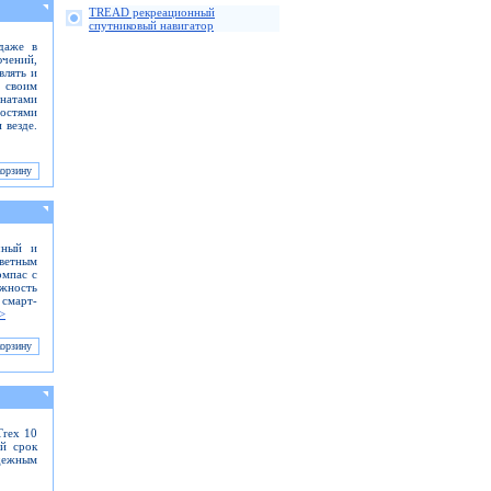
TREAD рекреационный
спутниковый навигатор
даже в
ючений,
влять и
 своим
инатами
ностями
 везде.
чный и
ветным
омпас с
ожность
смарт-
>
Trex 10
ий срок
адежным