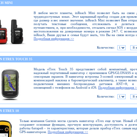
CH MINI
В любом месте планеты, inReach Mini позволит быть на связи 
труднодоступных зонах. Этот карманный прибор создан для прикл
где размер и вес имеют значение. inReach Mini позволяет Вам отпра
получать текстовые сообщения, отслеживать и делиться
путешествием, и, при необходимости, отсылать сигнал SOS с коорд
местоположения на доверенные номера в режиме 24/7. С возмож
inReach, Ваши друзья и семья будут знать, что Вы на связи всегда и
Подробная информация >>
Количество:
N ETREX TOUCH 35
Модель eTrex Touch 35 представляет собой компактный, про
надежный портативный навигатор с приемником GPS/GLONASS и ц
сенсорным экраном. В навигатор встроены 3-осевой электронный к
компенсацией наклона и барометрический альтиметр, а также возм
подключения внешних беспроводных датчиков ANT+®, и 
оповещений с телефонов на Android и iOS.
Подробная информация >
Количество:
N ETREX 10
Только компания Garmin могла сделать навигатор eTrex еще лучше. Новый e
сохраняет основные функции, прочную конструкцию, доступность и долг
работы батарей – те характеристики, которые делали прибор eTrex самым н
GPS-навигатором.
Подробная информация >>