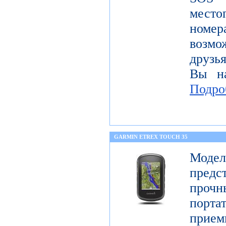
место
номе
возмо
друзья
Вы на
Подро
GARMIN ETREX TOUCH 35
Моде
предс
про
порт
прие