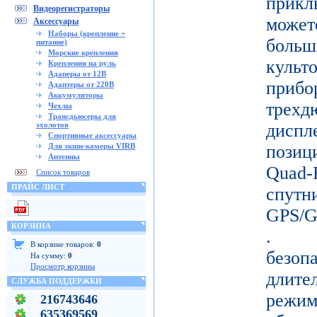
прикл
Видеорегистраторы
може
Аксессуары
Наборы (крепление +
больш
питание)
Морские крепления
кул
Крепления на руль
Адаперы от 12В
прибо
Адаптеры от 220В
Аккумуляторы
тре
Чехлы
Трансдьюсеры для
эхолотов
дисп
Спортивные аксессуары
Для экшн-камеры VIRB
позиц
Антенны
Quad-
Список товаров
ПРАЙС ЛИСТ
спу
GPS/
КОРЗИНА
. Д
В корзине товаров:
0
безо
На сумму:
0
Просмотр корзины
длите
СЛУЖБА ПОДДЕРЖКИ
режи
216743646
635369569