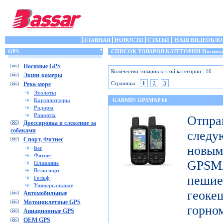
ГЛАВНАЯ
НОВОСТИ
СТАТЬИ
НАШ ВИДЕОБЛО
GPS
СПИСОК ТОВАРОВ КАТЕГОРИИ Носимы
Носимые GPS
Количество товаров в этой категории : 16
Экшн-камеры
Страницы :
1
2
3
Река-море
Эхолоты
Картплоттеры
GARMIN GPSMAP 66
Радары
Panoptix
Отп
Дрессировка и слежение за
собаками
след
Спорт, Фитнес
новы
Бег
Фитнес
GPSM
Плавание
Велоспорт
пешие
Гольф
Универсальные
геоке
Автомобильные
Мотоциклетные GPS
горно
Авиационные GPS
OEM GPS