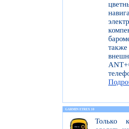
цветн
навиг
эле
комп
баром
также
внешн
ANT+®
телеф
Подро
GARMIN ETREX 10
Только 