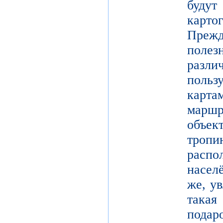
буд
карто
Преж
поле
разл
поль
карт
марш
объек
тро
расп
насел
же, у
такая
подар