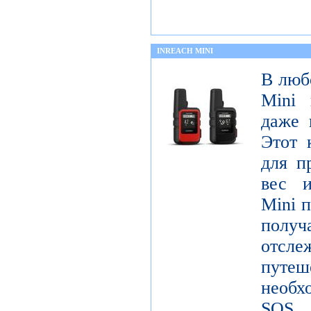
INREACH MINI
В люб
Mini 
даже 
Этот 
для п
вес и
Mini п
получ
отсле
пут
необх
SOS