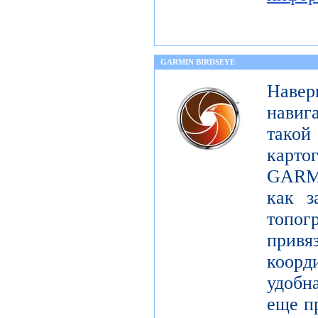
GARMIN BIRDSEYE
Навер
навиг
тако
карт
GARMI
как з
топо
при
коорд
удобна
еще п