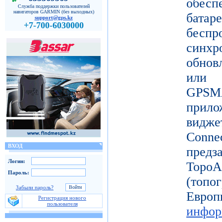
обес
Служба поддержки пользователей
навигаторов GARMIN (без выходных)
батар
support@gps.kz
+7-700-6030000
бесп
синх
обнов
или 
GPSM
прило
видж
Conne
ВХОД
пред
Логин:
Topo
Пароль:
(топ
Забыли пароль?
Ев
Регистрация нового
пользователя
инфор