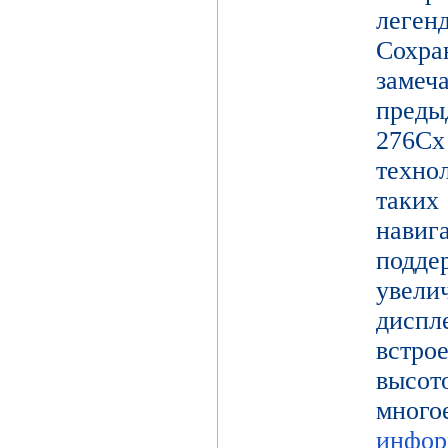
леге
Сохр
заме
пред
27
техно
таки
нави
подд
увел
диспл
встро
высот
мног
инфор