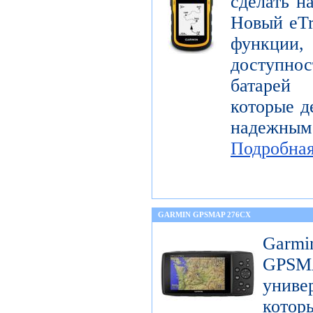
сделать н
Новый eTr
функции,
доступнос
батарей
которые д
надежны
Подробна
GARMIN GPSMAP 276CX
Garm
GPS
унив
котор