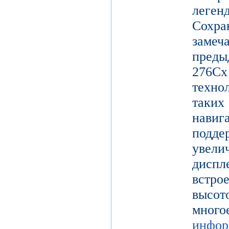
леге
Сохр
заме
пред
27
техно
таки
нави
подд
увел
диспл
встро
высот
мног
инфор