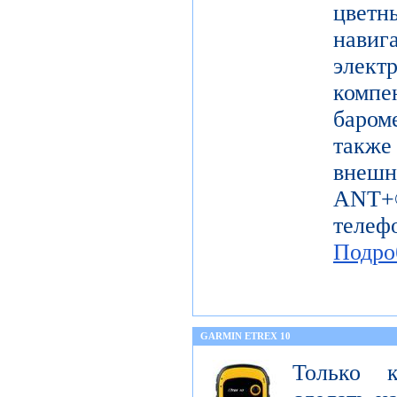
цветн
навиг
эле
комп
баром
также
внешн
ANT+®
телеф
Подро
GARMIN ETREX 10
Только 