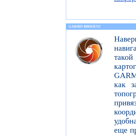
GARMIN BIRDSEYE
Навер
навиг
тако
карт
GARMI
как з
топо
при
коорд
удобна
еще п