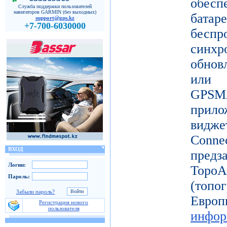
обес
Служба поддержки пользователей
навигаторов GARMIN (без выходных)
батар
support@gps.kz
+7-700-6030000
бесп
синх
обнов
или 
GPSM
прило
видж
Conne
ВХОД
пред
Логин:
Topo
Пароль:
(топ
Забыли пароль?
Ев
Регистрация нового
пользователя
инфор