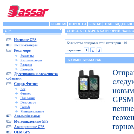
ГЛАВНАЯ
НОВОСТИ
СТАТЬИ
НАШ ВИДЕОБЛО
GPS
СПИСОК ТОВАРОВ КАТЕГОРИИ Носимы
Носимые GPS
Количество товаров в этой категории : 16
Экшн-камеры
Страницы :
1
2
3
Река-море
Эхолоты
Картплоттеры
GARMIN GPSMAP 66
Радары
Panoptix
Отп
Дрессировка и слежение за
собаками
след
Спорт, Фитнес
новы
Бег
Фитнес
GPSM
Плавание
Велоспорт
пешие
Гольф
Универсальные
геоке
Автомобильные
Мотоциклетные GPS
горно
Авиационные GPS
OEM GPS