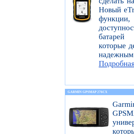
сделать н
Новый eTr
функции,
доступнос
батарей
которые д
надежны
Подробна
GARMIN GPSMAP 276CX
Garm
GPS
унив
котор