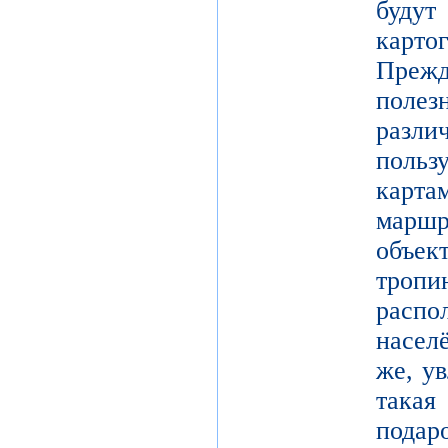
буд
карто
Преж
поле
разл
поль
карт
марш
объек
тро
расп
насел
же, у
такая
подар