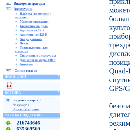
прикл
Видеорегистраторы
може
Аксессуары
Наборы (крепление +
больш
питание)
Морские крепления
кул
Крепления на руль
Адаперы от 12В
прибо
Адаптеры от 220В
Аккумуляторы
тре
Чехлы
Трансдьюсеры для
эхолотов
дисп
Спортивные аксессуары
Для экшн-камеры VIRB
позиц
Антенны
Quad-
Список товаров
ПРАЙС ЛИСТ
спу
GPS/
КОРЗИНА
. Д
В корзине товаров:
0
безо
На сумму:
0
Просмотр корзины
длите
СЛУЖБА ПОДДЕРЖКИ
режи
216743646
635369569