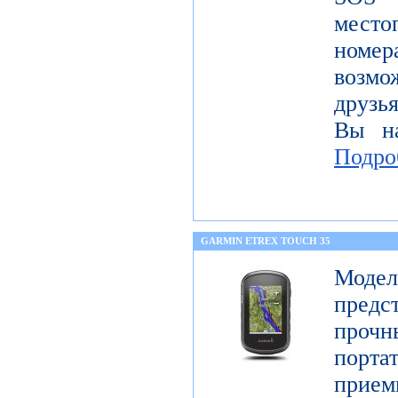
место
номе
возмо
друзья
Вы на
Подро
GARMIN ETREX TOUCH 35
Моде
предс
про
порт
прие