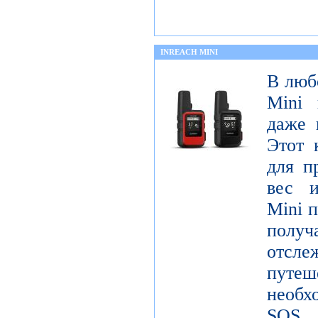
INREACH MINI
В люб
Mini 
даже 
Этот 
для п
вес и
Mini п
получ
отсле
пут
необх
SOS