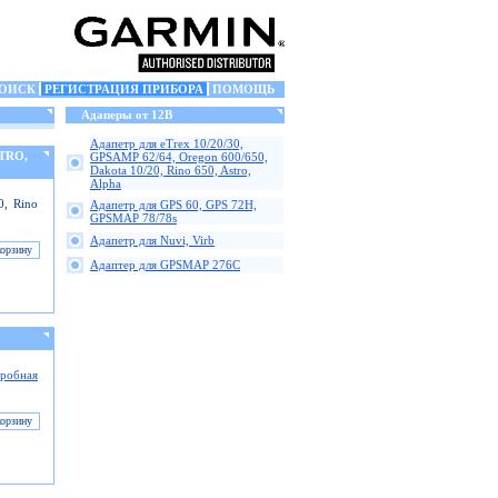
ОИСК
РЕГИСТРАЦИЯ ПРИБОРА
ПОМОЩЬ
Адаперы от 12В
Адапетр для eTrex 10/20/30,
STRO,
GPSAMP 62/64, Oregon 600/650,
Dakota 10/20, Rino 650, Astro,
Alpha
0, Rino
Адапетр для GPS 60, GPS 72H,
GPSMAP 78/78s
Адапетр для Nuvi, Virb
Адаптер для GPSMAP 276C
робная