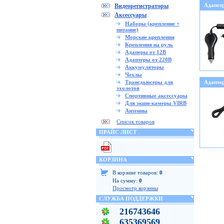
Адапет
Видеорегистраторы
Аксессуары
Наборы (крепление +
питание)
Морские крепления
Крепления на руль
Адаперы от 12В
Адаптеры от 220В
Аккумуляторы
Чехлы
Трансдьюсеры для
Адапте
эхолотов
Спортивные аксессуары
Для экшн-камеры VIRB
Антенны
Список товаров
ПРАЙС ЛИСТ
КОРЗИНА
В корзине товаров:
0
На сумму:
0
Просмотр корзины
СЛУЖБА ПОДДЕРЖКИ
216743646
635369569