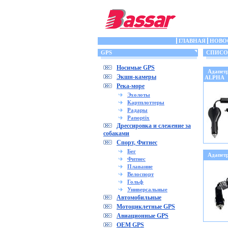
ГЛАВНАЯ
НОВО
GPS
СПИСОК 
Носимые GPS
Адапет
Экшн-камеры
ALPHA
Река-море
Эхолоты
Картплоттеры
Радары
Panoptix
Дрессировка и слежение за
собаками
Спорт, Фитнес
Бег
Адапет
Фитнес
Плавание
Велоспорт
Гольф
Универсальные
Автомобильные
Мотоциклетные GPS
Авиационные GPS
OEM GPS