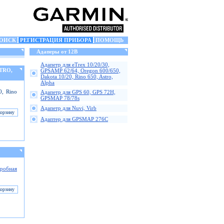
ОИСК
РЕГИСТРАЦИЯ ПРИБОРА
ПОМОЩЬ
Адаперы от 12В
Адапетр для eTrex 10/20/30,
STRO,
GPSAMP 62/64, Oregon 600/650,
Dakota 10/20, Rino 650, Astro,
Alpha
0, Rino
Адапетр для GPS 60, GPS 72H,
GPSMAP 78/78s
Адапетр для Nuvi, Virb
Адаптер для GPSMAP 276C
робная