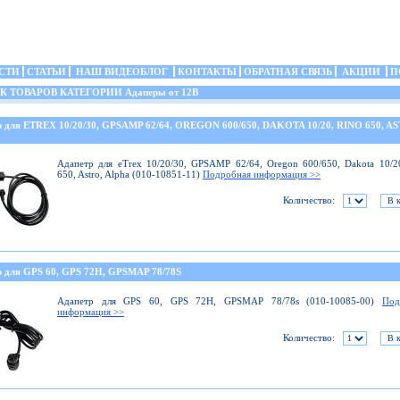
СТИ
СТАТЬИ
НАШ ВИДЕОБЛОГ
КОНТАКТЫ
ОБРАТНАЯ СВЯЗЬ
АКЦИИ
П
ТОВАРОВ КАТЕГОРИИ Адаперы от 12В
р для ETREX 10/20/30, GPSAMP 62/64, OREGON 600/650, DAKOTA 10/20, RINO 650, A
Адапетр для eTrex 10/20/30, GPSAMP 62/64, Oregon 600/650, Dakota 10/2
650, Astro, Alpha (010-10851-11)
Подробная информация >>
Количество:
р для GPS 60, GPS 72H, GPSMAP 78/78S
Адапетр для GPS 60, GPS 72H, GPSMAP 78/78s (010-10085-00)
Под
информация >>
Количество: