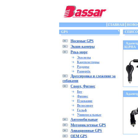
ГЛАВНАЯ
НОВО
GPS
СПИСОК 
Носимые GPS
Адапет
Экшн-камеры
ALPHA
Река-море
Эхолоты
Картплоттеры
Радары
Panoptix
Дрессировка и слежение за
собаками
Спорт, Фитнес
Бег
Адапет
Фитнес
Плавание
Велоспорт
Гольф
Универсальные
Автомобильные
Мотоциклетные GPS
Авиационные GPS
OEM GPS