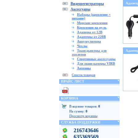
Адапет
Видеорегистраторы
Аксессуары
Наборы (крепление +
питание)
Морские крепления
Крепления на руль
Адаперы от 12В
Адаптеры от 220В
Аккумуляторы
Чехлы
Трансдьюсеры для
Адапте
эхолотов
Спортивные аксессуары
Для экшн-камеры VIRB
Антенны
Список товаров
ПРАЙС ЛИСТ
КОРЗИНА
В корзине товаров:
0
На сумму:
0
Просмотр корзины
СЛУЖБА ПОДДЕРЖКИ
216743646
635369569