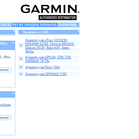
ОИСК
РЕГИСТРАЦИЯ ПРИБОРА
ПОМОЩЬ
Адаперы от 12В
Адапетр для eTrex 10/20/30,
STRO,
GPSAMP 62/64, Oregon 600/650,
Dakota 10/20, Rino 650, Astro,
Alpha
0, Rino
Адапетр для GPS 60, GPS 72H,
GPSMAP 78/78s
Адапетр для Nuvi, Virb
Адаптер для GPSMAP 276C
робная