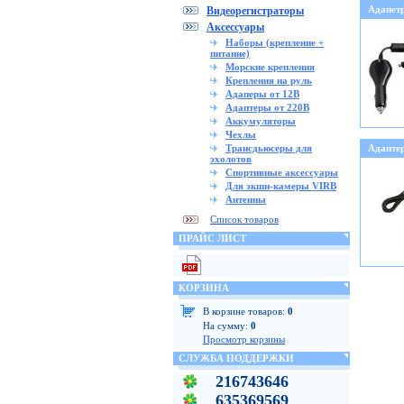
Адапет
Видеорегистраторы
Аксессуары
Наборы (крепление +
питание)
Морские крепления
Крепления на руль
Адаперы от 12В
Адаптеры от 220В
Аккумуляторы
Чехлы
Трансдьюсеры для
Адапте
эхолотов
Спортивные аксессуары
Для экшн-камеры VIRB
Антенны
Список товаров
ПРАЙС ЛИСТ
КОРЗИНА
В корзине товаров:
0
На сумму:
0
Просмотр корзины
СЛУЖБА ПОДДЕРЖКИ
216743646
635369569