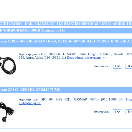
СТИ
СТАТЬИ
НАШ ВИДЕОБЛОГ
КОНТАКТЫ
ОБРАТНАЯ СВЯЗЬ
АКЦИИ
П
ТОВАРОВ КАТЕГОРИИ Адаперы от 12В
р для ETREX 10/20/30, GPSAMP 62/64, OREGON 600/650, DAKOTA 10/20, RINO 650, A
Адапетр для eTrex 10/20/30, GPSAMP 62/64, Oregon 600/650, Dakota 10/2
650, Astro, Alpha (010-10851-11)
Подробная информация >>
Количество:
р для GPS 60, GPS 72H, GPSMAP 78/78S
Адапетр для GPS 60, GPS 72H, GPSMAP 78/78s (010-10085-00)
Под
информация >>
Количество: