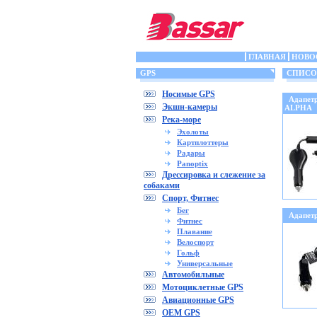
ГЛАВНАЯ
НОВО
GPS
СПИСОК 
Носимые GPS
Адапет
Экшн-камеры
ALPHA
Река-море
Эхолоты
Картплоттеры
Радары
Panoptix
Дрессировка и слежение за
собаками
Спорт, Фитнес
Бег
Адапет
Фитнес
Плавание
Велоспорт
Гольф
Универсальные
Автомобильные
Мотоциклетные GPS
Авиационные GPS
OEM GPS