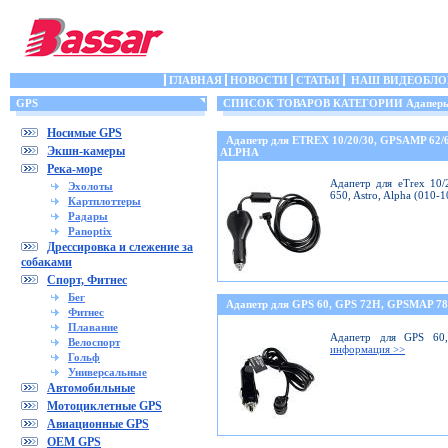
ГЛАВНАЯ
НОВОСТИ
СТАТЬИ
НАШ ВИДЕОБЛО
GPS
СПИСОК ТОВАРОВ КАТЕГОРИИ Адаперы 
Носимые GPS
Адапетр для ETREX 10/20/30, GPSAMP 62/
Экшн-камеры
ALPHA
Река-море
Адапетр для eTrex 10/
Эхолоты
650, Astro, Alpha (010-
Картплоттеры
Радары
Panoptix
Дрессировка и слежение за
собаками
Спорт, Фитнес
Бег
Адапетр для GPS 60, GPS 72H, GPSMAP 78
Фитнес
Плавание
Адапетр для GPS 60
Велоспорт
информация >>
Гольф
Универсальные
Автомобильные
Мотоциклетные GPS
Авиационные GPS
OEM GPS