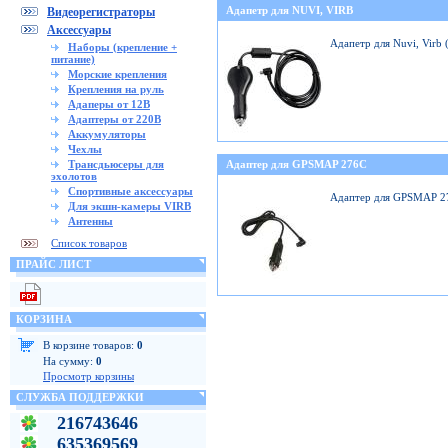
Адапетр для NUVI, VIRB
Видеорегистраторы
Аксессуары
Адапетр для Nuvi, Virb
Наборы (крепление +
питание)
Морские крепления
Крепления на руль
Адаперы от 12В
Адаптеры от 220В
Аккумуляторы
Чехлы
Трансдьюсеры для
Адаптер для GPSMAP 276C
эхолотов
Спортивные аксессуары
Адаптер для GPSMAP 2
Для экшн-камеры VIRB
Антенны
Список товаров
ПРАЙС ЛИСТ
КОРЗИНА
В корзине товаров:
0
На сумму:
0
Просмотр корзины
СЛУЖБА ПОДДЕРЖКИ
216743646
635369569