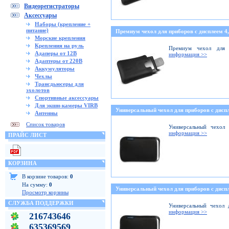
Видеорегистраторы
Аксессуары
Наборы (крепление +
питание)
Премиум чехол для приборов с дисплеем 4,
Морские крепления
Крепления на руль
Премиум чехол для 
Адаперы от 12В
информация >>
Адаптеры от 220В
Аккумуляторы
Чехлы
Трансдьюсеры для
эхолотов
Спортивные аксессуары
Для экшн-камеры VIRB
Универсальный чехол для приборов с диспл
Антенны
Список товаров
Универсальный чехол 
информация >>
ПРАЙС ЛИСТ
КОРЗИНА
В корзине товаров:
0
На сумму:
0
Универсальный чехол для приборов с диспл
Просмотр корзины
СЛУЖБА ПОДДЕРЖКИ
Универсальный чехол 
информация >>
216743646
635369569