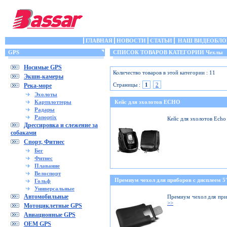
ГЛАВНАЯ
НОВОСТИ
СТАТЬИ
НАШ ВИДЕОБЛО
GPS
СПИСОК ТОВАРОВ КАТЕГОРИИ Чехлы
Носимые GPS
Количество товаров в этой категории : 11
Экшн-камеры
Страницы :
1
2
Река-море
Эхолоты
Картплоттеры
Кейс для эхолотов ECHO
Радары
Panoptix
Кейс для эхолотов Echo
Дрессировка и слежение за
собаками
Спорт, Фитнес
Бег
Фитнес
Плавание
Велоспорт
Премиум чехол для приборов с дисплеем 5'
Гольф
Универсальные
Автомобильные
Премиум чехол для при
>>
Мотоциклетные GPS
Авиационные GPS
OEM GPS