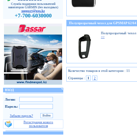
Служба поддержки пользователей
навигаторов GARMIN (без выходных)
support@gps.kz
+7-700-6030000
Полупрозрачный чехол для GPSMAP 62/64
Полупрозрачный чехол
>>
Количество товаров в этой категории : 11
Страницы :
1
2
ВХОД
Логин:
Пароль:
Забыли пароль?
Регистрация нового
пользователя