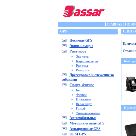
ГЛАВНАЯ
НОВО
GPS
СПИСОК
Носимые GPS
Количест
Экшн-камеры
Страниц
Река-море
Эхолоты
Картплоттеры
Кейс д
Радары
Panoptix
Дрессировка и слежение за
собаками
Спорт, Фитнес
Бег
Фитнес
Плавание
Велоспорт
Премиум
Гольф
Универсальные
Автомобильные
Мотоциклетные GPS
Авиационные GPS
OEM GPS