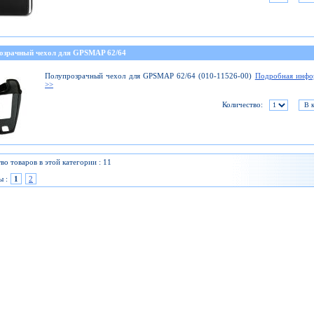
озрачный чехол для GPSMAP 62/64
Полупрозрачный чехол для GPSMAP 62/64 (010-11526-00)
Подробная инфо
>>
Количество:
во товаров в этой категории : 11
ы :
1
2