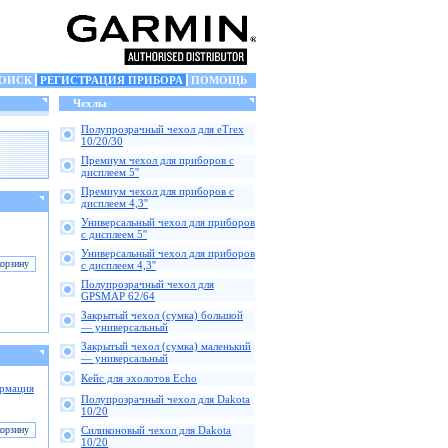
ОИСК
РЕГИСТРАЦИЯ ПРИБОРА
ПОМОЩЬ
Чехлы
Полупрозрачный чехол для eTrex
10/20/30
Премиум чехол для приборов с
дисплеем 5''
Премиум чехол для приборов с
дисплеем 4,3''
Универсальный чехол для приборов
с дисплеем 5''
Универсальный чехол для приборов
с дисплеем 4,3''
Полупрозрачный чехол для
GPSMAP 62/64
Закрытый чехол (сумка) большой
— универсальный
Закрытый чехол (сумка) маленький
— универсальный
Кейс для эхолотов Echo
рмация
Полупрозрачный чехол для Dakota
10/20
Силиконовый чехол для Dakota
10/20