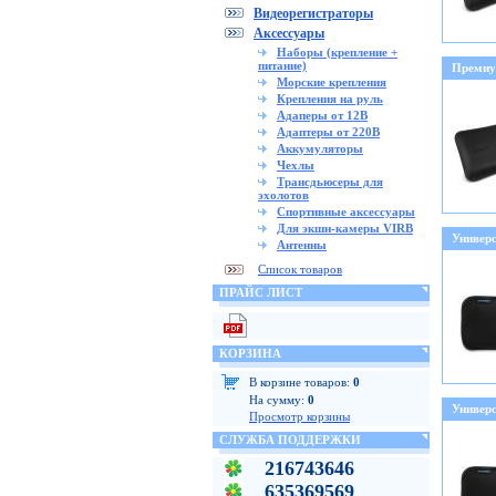
Видеорегистраторы
Аксессуары
Наборы (крепление +
питание)
Премиум
Морские крепления
Крепления на руль
Адаперы от 12В
Адаптеры от 220В
Аккумуляторы
Чехлы
Трансдьюсеры для
эхолотов
Спортивные аксессуары
Для экшн-камеры VIRB
Универс
Антенны
Список товаров
ПРАЙС ЛИСТ
КОРЗИНА
В корзине товаров:
0
На сумму:
0
Универс
Просмотр корзины
СЛУЖБА ПОДДЕРЖКИ
216743646
635369569