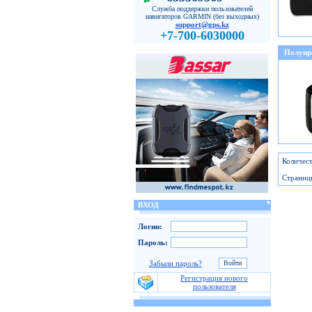
Служба поддержки пользователей
навигаторов GARMIN (без выходных)
support@gps.kz
+7-700-6030000
Полупр
Количест
Страниц
ВХОД
Логин:
Пароль:
Забыли пароль?
Регистрация нового
пользователя