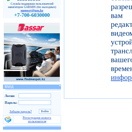
Служба поддержки пользователей
разре
навигаторов GARMIN (без выходных)
support@gps.kz
вам 
+7-700-6030000
реда
видео
устро
тран
вашег
вр
инфор
ВХОД
Логин:
Пароль:
Забыли пароль?
Регистрация нового
пользователя