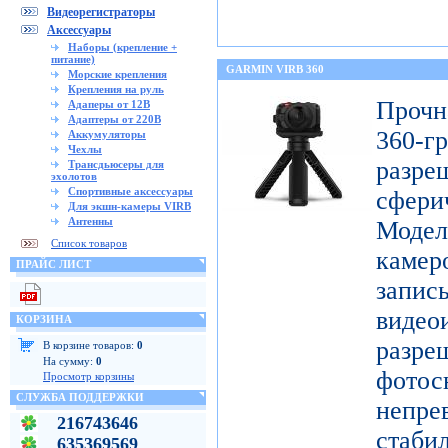
Видеорегистраторы
Аксессуары
Наборы (крепление +
питание)
GARMIN VIRB 360
Морские крепления
Крепления на руль
Проч
Адаперы от 12В
Адаптеры от 220В
360-
Аккумуляторы
Чехлы
разр
Трансдьюсеры для
эхолотов
Спортивные аксессуары
сфери
Для экшн-камеры VIRB
Антенны
Модел
Список товаров
каме
ПРАЙС ЛИСТ
запис
видео
КОРЗИНА
разр
В корзине товаров:
0
На сумму:
0
фото
Просмотр корзины
СЛУЖБА ПОДДЕРЖКИ
непре
216743646
ста
635369569