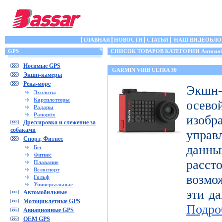
ГЛАВНАЯ
НОВОСТИ
СТАТЬИ
НАШ ВИДЕОБЛО
GPS
СПИСОК ТОВАРОВ КАТЕГОРИИ Автомоб
Носимые GPS
GARMIN VIRB ULTRA 30
Экшн-камеры
Река-море
Экшн-
Эхолоты
Картплоттеры
осе
Радары
Panoptix
изоб
Дрессировка и слежение за
собаками
управ
Спорт, Фитнес
дан
Бег
Фитнес
расст
Плавание
Велоспорт
возмо
Гольф
Универсальные
эти да
Автомобильные
Мотоциклетные GPS
Подро
Авиационные GPS
OEM GPS