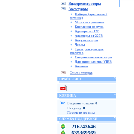
Видеорегистраторы
Аксессуары
Наборы (крепление +
питание)
Морские крепления
Крепления на руль
Адаперы от 12В
Адаптеры от 220В
Аккумуляторы
Чехлы
Трансдьюсеры для
эхолотов
Спортивные аксессуары
Для экшн-камеры VIRB
Антенны
Список товаров
ПРАЙС ЛИСТ
КОРЗИНА
В корзине товаров:
0
На сумму:
0
Просмотр корзины
СЛУЖБА ПОДДЕРЖКИ
216743646
635369569