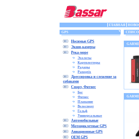
ГЛАВНАЯ
НОВО
GPS
СПИСОК
Носимые GPS
GARMIN
Экшн-камеры
Река-море
Эхолоты
Картплоттеры
Радары
Panoptix
Дрессировка и слежение за
собаками
Спорт, Фитнес
Бег
GARMIN
Фитнес
Плавание
Велоспорт
Гольф
Универсальные
Автомобильные
Мотоциклетные GPS
Авиационные GPS
OEM GPS