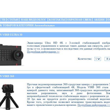
СТИ
СТАТЬИ
НАШ ВИДЕОБЛОГ
КОНТАКТЫ
ОБРАТНАЯ СВЯЗЬ
АКЦИИ
П
 ТОВАРОВ КАТЕГОРИИ Автомобильные
 VIRB ULTRA 30
Экшн-камера Ultra HD 4K с 3-осевой стабилизацией изобра
голосовым управлением и записью таких данных как скорость, расс
пульс и т.п. и возможностью в последствии эти данные отобразить на
Подробная информация >>
Количество:
 VIRB 360
Прочная водонепроницаемая 360-градусная камера с разрешением 
fps и сферической стабилизацией 4К. Модель VIRB 360 стала 
камерой данного типа, записывающей 360-градусное видеоизобра
высоким разрешением, звук и даже фотоснимки. Благ
непревзойденной технологии стабилизации видео с разрешением до
30 fps вам не придется долго редактировать отснятый видеома
Кроме того, устройство позволяет мгновенно транслировать виде
вашего приключения в реальном времени.
Подробная информация >>