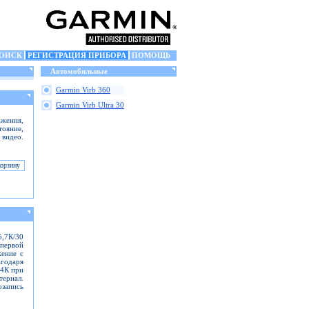
ОИСК
РЕГИСТРАЦИЯ ПРИБОРА
ПОМОЩЬ
Автомобильные
Garmin Virb 360
Garmin Virb Ultra 30
жения,
тояние,
 видео.
5,7К/30
первой
жение с
одаря
 4К при
териал.
озапись