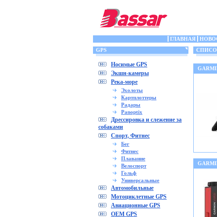
ГЛАВНАЯ
НОВО
GPS
СПИСОК
Носимые GPS
GARMIN
Экшн-камеры
Река-море
Эхолоты
Картплоттеры
Радары
Panoptix
Дрессировка и слежение за
собаками
Спорт, Фитнес
Бег
Фитнес
Плавание
GARMIN
Велоспорт
Гольф
Универсальные
Автомобильные
Мотоциклетные GPS
Авиационные GPS
OEM GPS