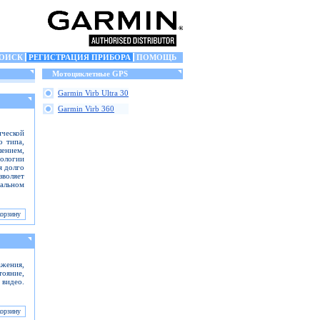
ОИСК
РЕГИСТРАЦИЯ ПРИБОРА
ПОМОЩЬ
Мотоциклетные GPS
Garmin Virb Ultra 30
Garmin Virb 360
ческой
о типа,
шением,
ологии
я долго
зволяет
альном
жения,
тояние,
 видео.