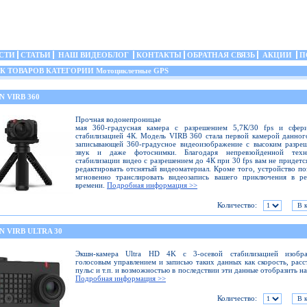
СТИ
СТАТЬИ
НАШ ВИДЕОБЛОГ
КОНТАКТЫ
ОБРАТНАЯ СВЯЗЬ
АКЦИИ
П
 ТОВАРОВ КАТЕГОРИИ Мотоциклетные GPS
 VIRB 360
Прочная водонепроницае
мая 360-градусная камера с разрешением 5,7К/30 fps и сфери
стабилизацией 4К. Модель VIRB 360 стала первой камерой данног
записывающей 360-градусное видеоизображение с высоким разре
звук и даже фотоснимки. Благодаря непревзойденной техн
стабилизации видео с разрешением до 4К при 30 fps вам не придетс
редактировать отснятый видеоматериал. Кроме того, устройство по
мгновенно транслировать видеозапись вашего приключения в ре
времени.
Подробная информация >>
Количество:
 VIRB ULTRA 30
Экшн-камера Ultra HD 4K с 3-осевой стабилизацией изобра
голосовым управлением и записью таких данных как скорость, расс
пульс и т.п. и возможностью в последствии эти данные отобразить на
Подробная информация >>
Количество: