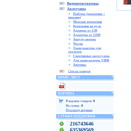
Видеорегистраторы
Аксессуары
Наборы (крепление +
питание)
Морские крепления
Крепления на руль
Адаперы от 12В
Адаптеры от 220В
Аккумуляторы
Чехлы
Трансдьюсеры для
эхолотов
Спортивные аксессуары
Для экшн-камеры VIRB
Антенны
Список товаров
ПРАЙС ЛИСТ
КОРЗИНА
В корзине товаров:
0
На сумму:
0
Просмотр корзины
СЛУЖБА ПОДДЕРЖКИ
216743646
635369569