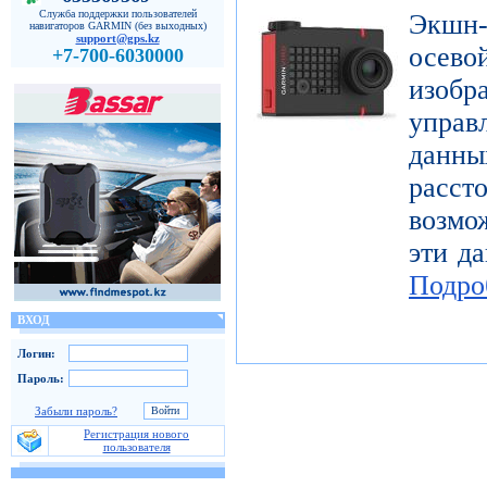
Служба поддержки пользователей
Экшн-
навигаторов GARMIN (без выходных)
support@gps.kz
осе
+7-700-6030000
изоб
управ
дан
расст
возмо
эти да
Подро
ВХОД
Логин:
Пароль:
Забыли пароль?
Регистрация нового
пользователя