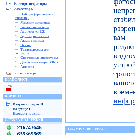
фото
Видеорегистраторы
непре
Аксессуары
Наборы (крепление +
ста
питание)
Морские крепления
разре
Крепления на руль
Адаперы от 12В
вам 
Адаптеры от 220В
Аккумуляторы
реда
Чехлы
Трансдьюсеры для
эхолотов
видео
Спортивные аксессуары
Для экшн-камеры VIRB
устро
Антенны
тран
Список товаров
ПРАЙС ЛИСТ
вашег
вр
КОРЗИНА
инфор
В корзине товаров:
0
На сумму:
0
Просмотр корзины
СЛУЖБА ПОДДЕРЖКИ
216743646
GARMIN VIRB ULTRA 30
635369569