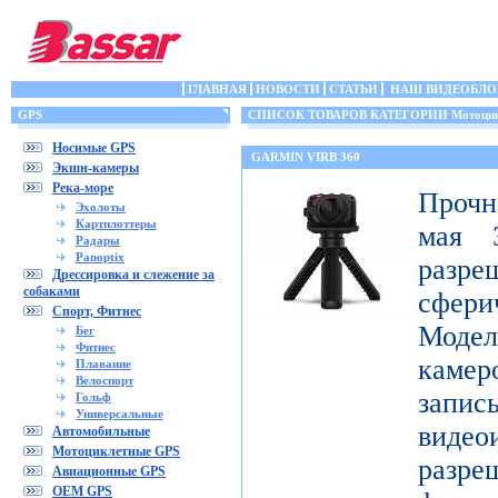
ГЛАВНАЯ
НОВОСТИ
СТАТЬИ
НАШ ВИДЕОБЛО
GPS
СПИСОК ТОВАРОВ КАТЕГОРИИ Мотоцик
Носимые GPS
GARMIN VIRB 360
Экшн-камеры
Река-море
Прочн
Эхолоты
Картплоттеры
мая 3
Радары
Panoptix
разр
Дрессировка и слежение за
собаками
сфери
Спорт, Фитнес
Модел
Бег
Фитнес
каме
Плавание
Велоспорт
запис
Гольф
Универсальные
видео
Автомобильные
Мотоциклетные GPS
разр
Авиационные GPS
OEM GPS