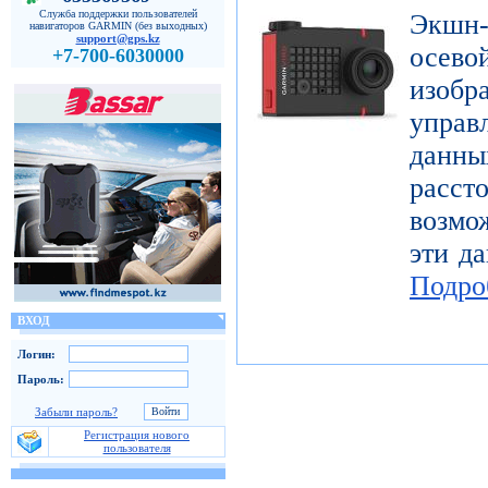
Служба поддержки пользователей
Экшн-
навигаторов GARMIN (без выходных)
support@gps.kz
осе
+7-700-6030000
изоб
управ
дан
расст
возмо
эти да
Подро
ВХОД
Логин:
Пароль:
Забыли пароль?
Регистрация нового
пользователя