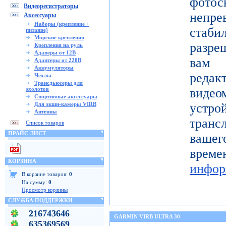
фото
Видеорегистраторы
непре
Аксессуары
Наборы (крепление +
ста
питание)
Морские крепления
разре
Крепления на руль
Адаперы от 12В
вам 
Адаптеры от 220В
Аккумуляторы
реда
Чехлы
Трансдьюсеры для
эхолотов
видео
Спортивные аксессуары
Для экшн-камеры VIRB
устро
Антенны
тран
Список товаров
ПРАЙС ЛИСТ
вашег
вр
КОРЗИНА
инфор
В корзине товаров:
0
На сумму:
0
Просмотр корзины
СЛУЖБА ПОДДЕРЖКИ
216743646
GARMIN VIRB ULTRA 30
635369569