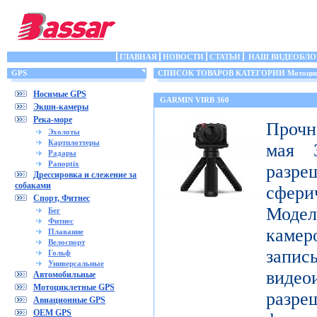
ГЛАВНАЯ
НОВОСТИ
СТАТЬИ
НАШ ВИДЕОБЛО
GPS
СПИСОК ТОВАРОВ КАТЕГОРИИ Мотоцик
Носимые GPS
GARMIN VIRB 360
Экшн-камеры
Река-море
Прочн
Эхолоты
Картплоттеры
мая 3
Радары
Panoptix
разр
Дрессировка и слежение за
собаками
сфери
Спорт, Фитнес
Модел
Бег
Фитнес
каме
Плавание
Велоспорт
запис
Гольф
Универсальные
видео
Автомобильные
Мотоциклетные GPS
разр
Авиационные GPS
OEM GPS