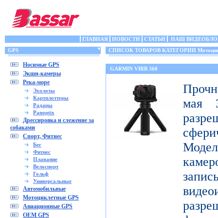
ГЛАВНАЯ
НОВОСТИ
СТАТЬИ
НАШ ВИДЕОБЛО
GPS
СПИСОК ТОВАРОВ КАТЕГОРИИ Мотоцик
Носимые GPS
GARMIN VIRB 360
Экшн-камеры
Река-море
Прочн
Эхолоты
Картплоттеры
мая 3
Радары
Panoptix
разр
Дрессировка и слежение за
собаками
сфери
Спорт, Фитнес
Модел
Бег
Фитнес
каме
Плавание
Велоспорт
запис
Гольф
Универсальные
видео
Автомобильные
Мотоциклетные GPS
разр
Авиационные GPS
OEM GPS