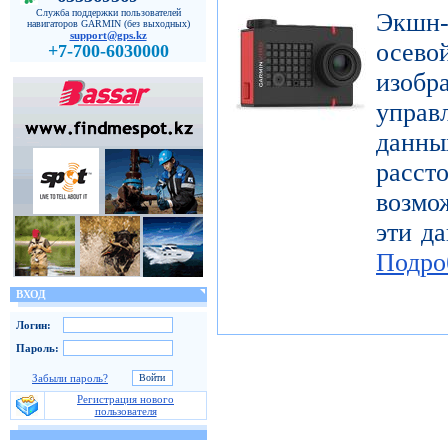
Служба поддержки пользователей
Экшн-
навигаторов GARMIN (без выходных)
support@gps.kz
осе
+7-700-6030000
изоб
управ
дан
расст
возмо
эти да
Подро
ВХОД
Логин:
Пароль:
Забыли пароль?
Регистрация нового
пользователя