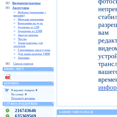
фото
Видеорегистраторы
непре
Аксессуары
Наборы (крепление +
ста
питание)
Морские крепления
разре
Крепления на руль
Адаперы от 12В
вам 
Адаптеры от 220В
Аккумуляторы
реда
Чехлы
Трансдьюсеры для
эхолотов
видео
Спортивные аксессуары
Для экшн-камеры VIRB
устро
Антенны
тран
Список товаров
ПРАЙС ЛИСТ
вашег
вр
КОРЗИНА
инфор
В корзине товаров:
0
На сумму:
0
Просмотр корзины
СЛУЖБА ПОДДЕРЖКИ
216743646
GARMIN VIRB ULTRA 30
635369569