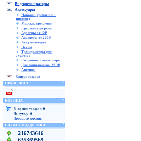
Видеорегистраторы
Аксессуары
Наборы (крепление +
питание)
Морские крепления
Крепления на руль
Адаперы от 12В
Адаптеры от 220В
Аккумуляторы
Чехлы
Трансдьюсеры для
эхолотов
Спортивные аксессуары
Для экшн-камеры VIRB
Антенны
Список товаров
ПРАЙС ЛИСТ
КОРЗИНА
В корзине товаров:
0
На сумму:
0
Просмотр корзины
СЛУЖБА ПОДДЕРЖКИ
216743646
635369569