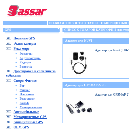
ГЛАВНАЯ
НОВОСТИ
СТАТЬИ
НАШ ВИДЕОБЛО
GPS
СПИСОК ТОВАРОВ КАТЕГОРИИ Адаптеры
Носимые GPS
Адапетр для NUVI
Экшн-камеры
Река-море
Адапетр для Nuvi (010
Эхолоты
Картплоттеры
Радары
Panoptix
Дрессировка и слежение за
собаками
Спорт, Фитнес
Адаптер для GPSMAP 276C
Бег
Фитнес
Плавание
Адаптер для GPSMAP 2
Велоспорт
Гольф
Универсальные
Автомобильные
Мотоциклетные GPS
Авиационные GPS
OEM GPS