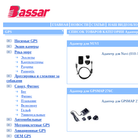
ГЛАВНАЯ
НОВОСТИ
СТАТЬИ
НАШ ВИДЕОБЛО
GPS
СПИСОК ТОВАРОВ КАТЕГОРИИ Адаптеры
Носимые GPS
Адапетр для NUVI
Экшн-камеры
Река-море
Адапетр для Nuvi (010
Эхолоты
Картплоттеры
Радары
Panoptix
Дрессировка и слежение за
собаками
Спорт, Фитнес
Адаптер для GPSMAP 276C
Бег
Фитнес
Плавание
Адаптер для GPSMAP 2
Велоспорт
Гольф
Универсальные
Автомобильные
Мотоциклетные GPS
Авиационные GPS
OEM GPS