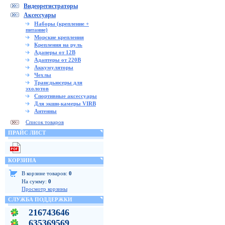
Видеорегистраторы
Аксессуары
Наборы (крепление +
питание)
Морские крепления
Крепления на руль
Адаперы от 12В
Адаптеры от 220В
Аккумуляторы
Чехлы
Трансдьюсеры для
эхолотов
Спортивные аксессуары
Для экшн-камеры VIRB
Антенны
Список товаров
ПРАЙС ЛИСТ
КОРЗИНА
В корзине товаров:
0
На сумму:
0
Просмотр корзины
СЛУЖБА ПОДДЕРЖКИ
216743646
635369569