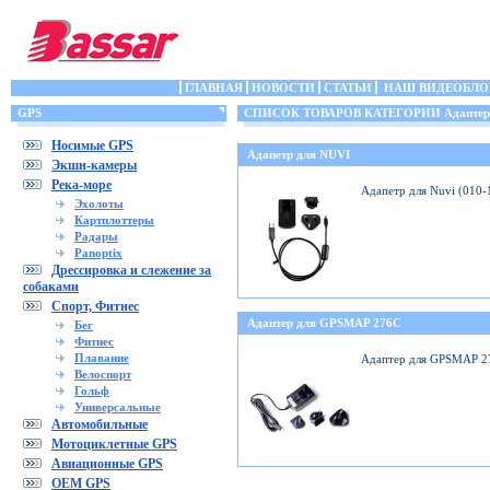
ГЛАВНАЯ
НОВОСТИ
СТАТЬИ
НАШ ВИДЕОБЛО
GPS
СПИСОК ТОВАРОВ КАТЕГОРИИ Адаптеры
Носимые GPS
Адапетр для NUVI
Экшн-камеры
Река-море
Адапетр для Nuvi (010
Эхолоты
Картплоттеры
Радары
Panoptix
Дрессировка и слежение за
собаками
Спорт, Фитнес
Адаптер для GPSMAP 276C
Бег
Фитнес
Плавание
Адаптер для GPSMAP 2
Велоспорт
Гольф
Универсальные
Автомобильные
Мотоциклетные GPS
Авиационные GPS
OEM GPS