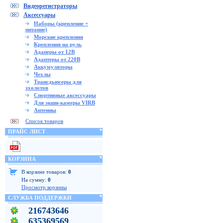
Видеорегистраторы
Аксессуары
Наборы (крепление +
питание)
Морские крепления
Крепления на руль
Адаперы от 12В
Адаптеры от 220В
Аккумуляторы
Чехлы
Трансдьюсеры для
эхолотов
Спортивные аксессуары
Для экшн-камеры VIRB
Антенны
Список товаров
ПРАЙС ЛИСТ
КОРЗИНА
В корзине товаров:
0
На сумму:
0
Просмотр корзины
СЛУЖБА ПОДДЕРЖКИ
216743646
635369569