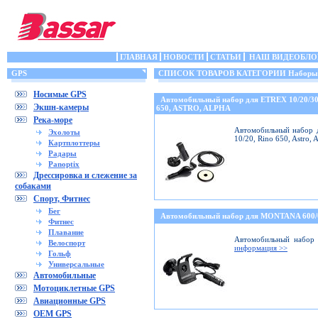
ГЛАВНАЯ
НОВОСТИ
СТАТЬИ
НАШ ВИДЕОБЛО
GPS
СПИСОК ТОВАРОВ КАТЕГОРИИ Наборы (кр
Носимые GPS
Автомобильный набор для ETREX 10/20/3
Экшн-камеры
650, ASTRO, ALPHA
Река-море
Автомобильный набор д
Эхолоты
10/20, Rino 650, Astro,
Картплоттеры
Радары
Panoptix
Дрессировка и слежение за
собаками
Спорт, Фитнес
Бег
Автомобильный набор для MONTANA 600
Фитнес
Плавание
Автомобильный набор 
Велоспорт
информация >>
Гольф
Универсальные
Автомобильные
Мотоциклетные GPS
Авиационные GPS
OEM GPS