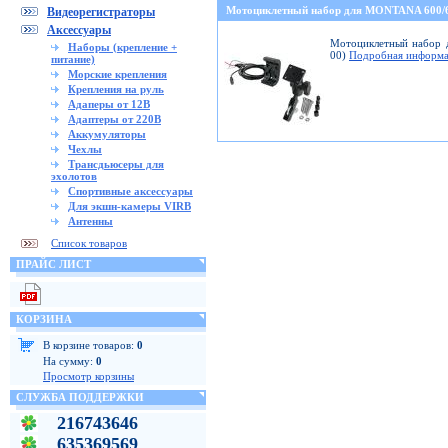
Мотоциклетный набор для MONTANA 600
Видеорегистраторы
Аксессуары
Мотоциклетный набор д
Наборы (крепление +
00)
Подробная информа
питание)
Морские крепления
Крепления на руль
Адаперы от 12В
Адаптеры от 220В
Аккумуляторы
Чехлы
Трансдьюсеры для
эхолотов
Спортивные аксессуары
Для экшн-камеры VIRB
Антенны
Список товаров
ПРАЙС ЛИСТ
КОРЗИНА
В корзине товаров:
0
На сумму:
0
Просмотр корзины
СЛУЖБА ПОДДЕРЖКИ
216743646
635369569