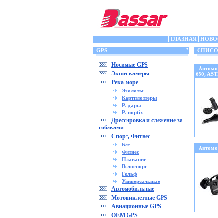
ГЛАВНАЯ
НОВО
GPS
СПИСОК 
Носимые GPS
Автомо
Экшн-камеры
650, AS
Река-море
Эхолоты
Картплоттеры
Радары
Panoptix
Дрессировка и слежение за
собаками
Спорт, Фитнес
Бег
Автомо
Фитнес
Плавание
Велоспорт
Гольф
Универсальные
Автомобильные
Мотоциклетные GPS
Авиационные GPS
OEM GPS