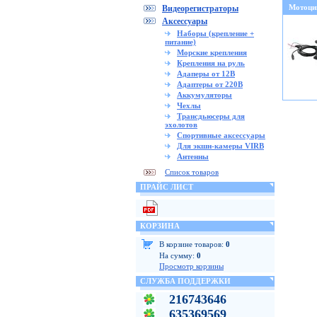
Мотоци
Видеорегистраторы
Аксессуары
Наборы (крепление +
питание)
Морские крепления
Крепления на руль
Адаперы от 12В
Адаптеры от 220В
Аккумуляторы
Чехлы
Трансдьюсеры для
эхолотов
Спортивные аксессуары
Для экшн-камеры VIRB
Антенны
Список товаров
ПРАЙС ЛИСТ
КОРЗИНА
В корзине товаров:
0
На сумму:
0
Просмотр корзины
СЛУЖБА ПОДДЕРЖКИ
216743646
635369569