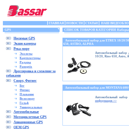
ГЛАВНАЯ
НОВОСТИ
СТАТЬИ
НАШ ВИДЕОБЛО
GPS
СПИСОК ТОВАРОВ КАТЕГОРИИ Наборы (кр
Носимые GPS
Автомобильный набор для ETREX 10/20/3
Экшн-камеры
650, ASTRO, ALPHA
Река-море
Автомобильный набор д
Эхолоты
10/20, Rino 650, Astro,
Картплоттеры
Радары
Panoptix
Дрессировка и слежение за
собаками
Спорт, Фитнес
Бег
Автомобильный набор для MONTANA 600
Фитнес
Плавание
Автомобильный набор 
Велоспорт
информация >>
Гольф
Универсальные
Автомобильные
Мотоциклетные GPS
Авиационные GPS
OEM GPS