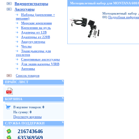
Мотоциклетный набор для MONTANA 600
Видеорегистраторы
Аксессуары
Мотоциклетный набор д
Наборы (крепление +
00)
Подробная информа
питание)
Морские крепления
Крепления на руль
Адаперы от 12В
Адаптеры от 220В
Аккумуляторы
Чехлы
Трансдьюсеры для
эхолотов
Спортивные аксессуары
Для экшн-камеры VIRB
Антенны
Список товаров
ПРАЙС ЛИСТ
КОРЗИНА
В корзине товаров:
0
На сумму:
0
Просмотр корзины
СЛУЖБА ПОДДЕРЖКИ
216743646
635369569