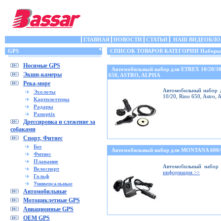
ГЛАВНАЯ
НОВОСТИ
СТАТЬИ
НАШ ВИДЕОБЛО
GPS
СПИСОК ТОВАРОВ КАТЕГОРИИ Наборы (кр
Носимые GPS
Автомобильный набор для ETREX 10/20/3
Экшн-камеры
650, ASTRO, ALPHA
Река-море
Автомобильный набор д
Эхолоты
10/20, Rino 650, Astro,
Картплоттеры
Радары
Panoptix
Дрессировка и слежение за
собаками
Спорт, Фитнес
Бег
Автомобильный набор для MONTANA 600
Фитнес
Плавание
Автомобильный набор 
Велоспорт
информация >>
Гольф
Универсальные
Автомобильные
Мотоциклетные GPS
Авиационные GPS
OEM GPS