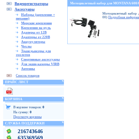
Мотоциклетный набор для MONTANA 600
Видеорегистраторы
Аксессуары
Мотоциклетный набор д
Наборы (крепление +
00)
Подробная информа
питание)
Морские крепления
Крепления на руль
Адаперы от 12В
Адаптеры от 220В
Аккумуляторы
Чехлы
Трансдьюсеры для
эхолотов
Спортивные аксессуары
Для экшн-камеры VIRB
Антенны
Список товаров
ПРАЙС ЛИСТ
КОРЗИНА
В корзине товаров:
0
На сумму:
0
Просмотр корзины
СЛУЖБА ПОДДЕРЖКИ
216743646
635369569