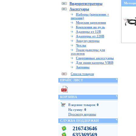
Мотоци
Видеорегистраторы
Аксессуары
Наборы (крепление +
питание)
Морские крепления
Крепления на руль
Адаперы от 12В
Адаптеры от 220В
Аккумуляторы
Чехлы
Трансдьюсеры для
эхолотов
Спортивные аксессуары
Для экшн-камеры VIRB
Антенны
Список товаров
ПРАЙС ЛИСТ
КОРЗИНА
В корзине товаров:
0
На сумму:
0
Просмотр корзины
СЛУЖБА ПОДДЕРЖКИ
216743646
635369569