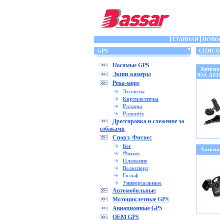
ГЛАВНАЯ
НОВО
GPS
СПИСОК 
Носимые GPS
Автомо
Экшн-камеры
650, AS
Река-море
Эхолоты
Картплоттеры
Радары
Panoptix
Дрессировка и слежение за
собаками
Спорт, Фитнес
Бег
Автомо
Фитнес
Плавание
Велоспорт
Гольф
Универсальные
Автомобильные
Мотоциклетные GPS
Авиационные GPS
OEM GPS