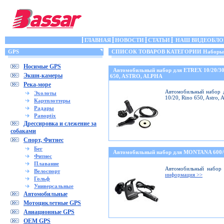
ГЛАВНАЯ
НОВОСТИ
СТАТЬИ
НАШ ВИДЕОБЛО
GPS
СПИСОК ТОВАРОВ КАТЕГОРИИ Наборы (кр
Носимые GPS
Автомобильный набор для ETREX 10/20/3
Экшн-камеры
650, ASTRO, ALPHA
Река-море
Автомобильный набор д
Эхолоты
10/20, Rino 650, Astro,
Картплоттеры
Радары
Panoptix
Дрессировка и слежение за
собаками
Спорт, Фитнес
Бег
Автомобильный набор для MONTANA 600
Фитнес
Плавание
Автомобильный набор 
Велоспорт
информация >>
Гольф
Универсальные
Автомобильные
Мотоциклетные GPS
Авиационные GPS
OEM GPS