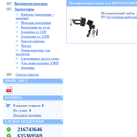
Мотоциклетный набор для MONTANA 600
Видеорегистраторы
Аксессуары
Мотоциклетный набор д
Наборы (крепление +
00)
Подробная информа
питание)
Морские крепления
Крепления на руль
Адаперы от 12В
Адаптеры от 220В
Аккумуляторы
Чехлы
Трансдьюсеры для
эхолотов
Спортивные аксессуары
Для экшн-камеры VIRB
Антенны
Список товаров
ПРАЙС ЛИСТ
КОРЗИНА
В корзине товаров:
0
На сумму:
0
Просмотр корзины
СЛУЖБА ПОДДЕРЖКИ
216743646
635369569