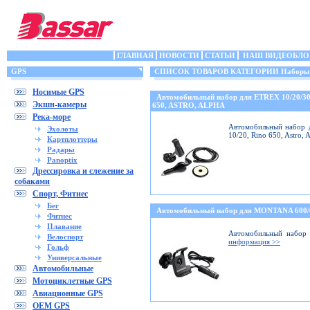
ГЛАВНАЯ
НОВОСТИ
СТАТЬИ
НАШ ВИДЕОБЛО
GPS
СПИСОК ТОВАРОВ КАТЕГОРИИ Наборы (кр
Носимые GPS
Автомобильный набор для ETREX 10/20/3
Экшн-камеры
650, ASTRO, ALPHA
Река-море
Автомобильный набор д
Эхолоты
10/20, Rino 650, Astro,
Картплоттеры
Радары
Panoptix
Дрессировка и слежение за
собаками
Спорт, Фитнес
Бег
Автомобильный набор для MONTANA 600
Фитнес
Плавание
Автомобильный набор 
Велоспорт
информация >>
Гольф
Универсальные
Автомобильные
Мотоциклетные GPS
Авиационные GPS
OEM GPS