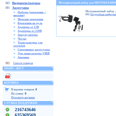
Мотоциклетный набор для MONTANA 600
Видеорегистраторы
Аксессуары
Мотоциклетный набор д
Наборы (крепление +
00)
Подробная информа
питание)
Морские крепления
Крепления на руль
Адаперы от 12В
Адаптеры от 220В
Аккумуляторы
Чехлы
Трансдьюсеры для
эхолотов
Спортивные аксессуары
Для экшн-камеры VIRB
Антенны
Список товаров
ПРАЙС ЛИСТ
КОРЗИНА
В корзине товаров:
0
На сумму:
0
Просмотр корзины
СЛУЖБА ПОДДЕРЖКИ
216743646
635369569