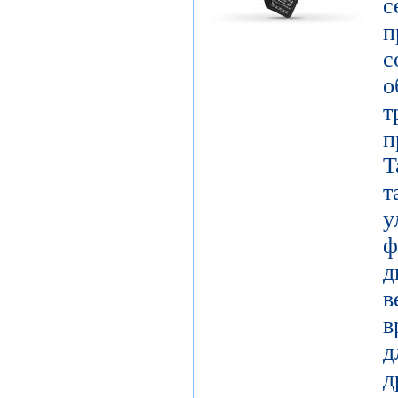
с
о
т
п
T
у
д
в
в
д
д