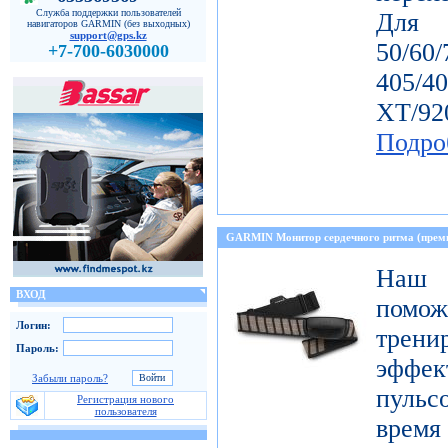
Служба поддержки пользователей
Дл
навигаторов GARMIN (без выходных)
support@gps.kz
50/60
+7-700-6030000
405/4
ХТ/92
Подро
GARMIN Монитор сердечного ритма (прем
Наш 
ВХОД
пом
Логин:
тре
Пароль:
эффе
Забыли пароль?
пульс
Регистрация нового
пользователя
время