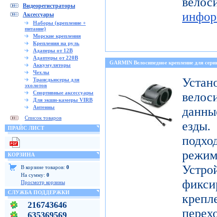
ве
Видеорегистраторы
инфор
Аксессуары
Наборы (крепление +
питание)
Морские крепления
Крепления на руль
Адаперы от 12В
Адаптеры от 220В
GARMIN Велосипедное крепление для с
Аккумуляторы
Чехлы
Уст
Трансдьюсеры для
эхолотов
Спортивные аксессуары
велос
Для экшн-камеры VIRB
Антенны
данны
Список товаров
езды
ПРАЙС ЛИСТ
подх
режи
КОРЗИНА
Устро
В корзине товаров:
0
На сумму:
0
фикси
Просмотр корзины
СЛУЖБА ПОДДЕРЖКИ
креп
216743646
перех
635369569