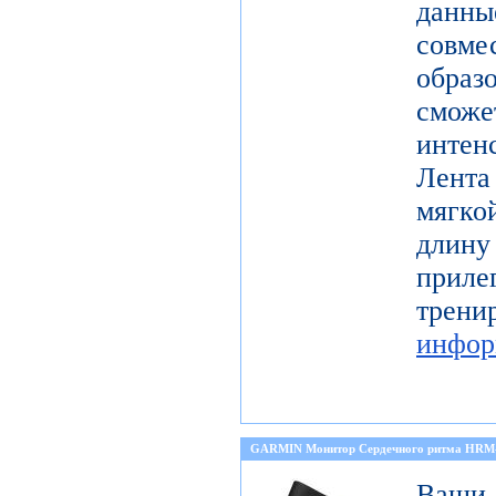
данн
совме
образ
смо
инте
Лента
мягко
длину
прил
тре
инфор
GARMIN Монитор Сердечного ритма HRM
Ваши 