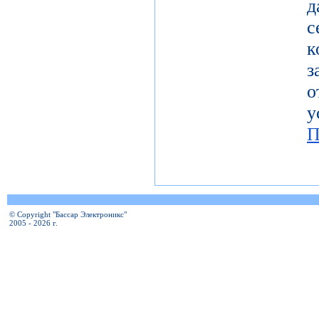
с
к
з
о
у
П
© Copyright "Бассар Электроникс"
2005 - 2026 г.