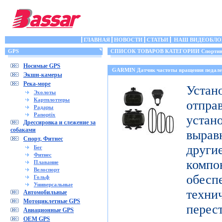
ГЛАВНАЯ
НОВОСТИ
СТАТЬИ
НАШ ВИДЕОБЛО
GPS
СПИСОК ТОВАРОВ КАТЕГОРИИ Спортивн
Носимые GPS
GARMIN Датчик частоты вращения педале
Экшн-камеры
Река-море
Уст
Эхолоты
Картплоттеры
отпр
Радары
Panoptix
уста
Дрессировка и слежение за
собаками
выра
Спорт, Фитнес
дру
Бег
Фитнес
комп
Плавание
Велоспорт
обесп
Гольф
Универсальные
тех
Автомобильные
Мотоциклетные GPS
перес
Авиационные GPS
OEM GPS