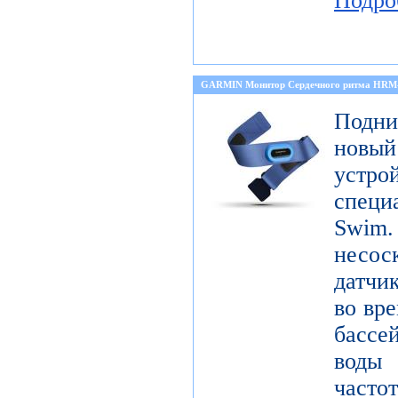
Подро
GARMIN Монитор Сердечного ритма HR
Подни
новый
устро
специ
Sw
несо
датчи
во вре
бассе
воды
част