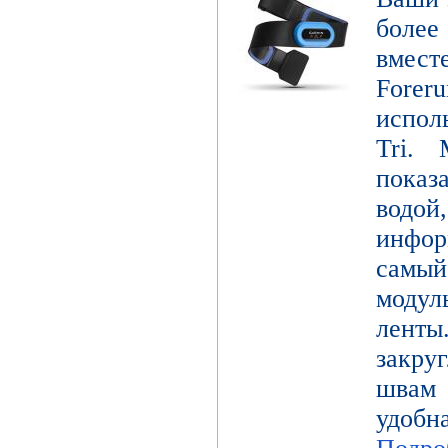
боле
вмест
Forer
испол
Tri. 
показ
водой
инфо
самы
модул
лент
закру
швам 
удобн