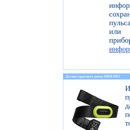
инфор
сохра
пульс
или 
пр
инфор
Датчик сердечного ритма HRM-PRO
И
п
п