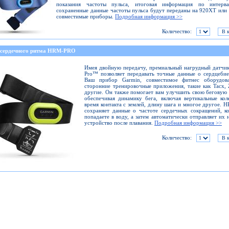
показания частоты пульса, итоговая информация по интерв
сохраненные данные частоты пульса будут переданы на 920XT или
совместимые приборы.
Подробная информация >>
Количество:
 сердечного ритма HRM-PRO
Имея двойную передачу, премиальный нагрудный датч
Pro™ позволяет передавать точные данные о сердцеби
Ваш прибор Garmin, совместимое фитнес оборудов
сторонние тренировочные приложения, такие как Tacx, 
другие. Он также помогает вам улучшить свою беговую
обеспечивая динамику бега, включая вертикальные кол
время контакта с землей, длину шага и многое другое. 
сохраняет данные о частоте сердечных сокращений, к
попадаете в воду, а затем автоматически отправляет их 
устройство после плавания.
Подробная информация >>
Количество: