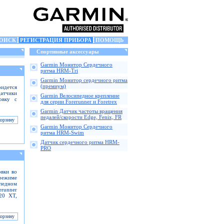
ОИСК
РЕГИСТРАЦИЯ ПРИБОРА
ПОМОЩЬ
Спортивные аксессуары
Garmin Монитор Сердечного
ритма HRM-Tri
Garmin Монитор сердечного ритма
(премиум)
ридется
датчики
Garmin Велосипедное крепление
овку с
для серии Forerunner и Foretrex
Garmin Датчик частоты вращения
педалей/скорости Edge, Fenix, FR
Garmin Монитор Сердечного
ритма HRM-Swim
Датчик сердечного ритма HRM-
PRO
овки во
режиме
ипедном
erunner
920 XT,