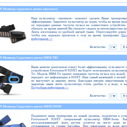
 Монитор сердечного ритма (премиум)
Наш пульсометр «премиум» поможет сделать Ваши тренировки
эффективными. Закрепите пульсометр на груди, чтобы во время тре
он передавал данные частоты пульса на совместимое устройство
образом, во время занятий Вы сможете следить за интенсивностью на
Лента изготовлена из удобной мягкой ткани. Отрегулируйте длину
чтобы она надежно прилегала к телу во время тренировки.
Под
информация >>
Количество:
 Монитор Сердечного ритма HRM-TRI
Ваши занятия триатлоном станут более эффективными, если вместе 
устройством Forerunner® 920XT вы будете использовать пульсоме
Tri. Модель HRM-Tri хранит показания частоты пульса под водой, 
передает эту информацию в 920XT. Наш самый маленький и легкий
не выступает за ширину ленты. Благодаря мягким закругленным 
закрытым швам лента пульсометра очень удобна и в воде, и на
Подробная информация >>
Количество:
 Монитор Сердечного ритма HRM-SWIM
Поднимите ваши тренировки на новый уровень, подключив к уст
Forerunner® 920XT специальный пульсометр HRM-Swim. Бла
несоскальзывающей ленте датчик остается на месте даже во
отталкивания от стенки бассейна. При извлечении из воды акт