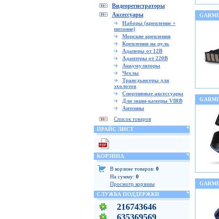
Видеорегистраторы
Аксессуары
GARMIN
Наборы (крепление +
питание)
Морские крепления
Крепления на руль
Адаперы от 12В
Адаптеры от 220В
Аккумуляторы
Чехлы
Трансдьюсеры для
эхолотов
Спортивные аксессуары
GARMIN
Для экшн-камеры VIRB
Антенны
Список товаров
ПРАЙС ЛИСТ
КОРЗИНА
В корзине товаров:
0
На сумму:
0
GARMIN
Просмотр корзины
СЛУЖБА ПОДДЕРЖКИ
216743646
635369569