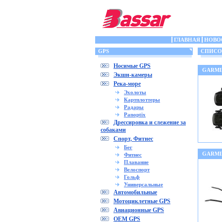
ГЛАВНАЯ
НОВО
GPS
СПИСОК 
Носимые GPS
GARMIN
Экшн-камеры
Река-море
Эхолоты
Картплоттеры
Радары
Panoptix
Дрессировка и слежение за
собаками
Спорт, Фитнес
Бег
GARMIN
Фитнес
Плавание
Велоспорт
Гольф
Универсальные
Автомобильные
Мотоциклетные GPS
Авиационные GPS
OEM GPS