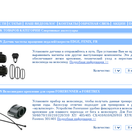
СТИ
СТАТЬИ
НАШ ВИДЕОБЛОГ
КОНТАКТЫ
ОБРАТНАЯ СВЯЗЬ
АКЦИИ
П
ТОВАРОВ КАТЕГОРИИ Спортивные аксессуары
 Датчик частоты вращения педалей/скорости EDGE, FENIX, FR
Установите датчики и отправляйтесь в путь. При установке Вам не п
выравнивать магниты или другие выступающие компоненты. Эти 
обеспечивают легкое крепление, технический уход и перестан
велосипеда на велосипед.
Подробная информация >>
Количество:
 Велосипедное крепление для серии FORERUNNER и FORETREX
Установите прибор на велосипеде, чтобы получать данные тренир
время езды. Аксессуар отлично подходит для тренировок в 
«мультиспорт». Устройство Forerunner удобно фиксируется в велос
креплении для плавного перехода от бега к велоспорту. Для For
50/60/70/110/210/220/310 ХТ/ 405/405 СХ/410/610/620/910 ХТ/
Foretrex 301/401
Подробная информация >>
Количество: