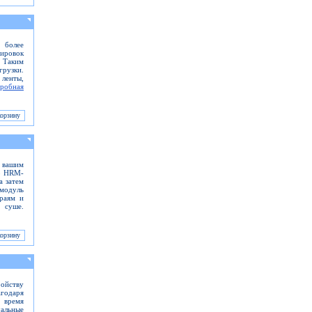
 более
нировок
. Таким
грузки.
 ленты,
робная
с вашим
тр HRM-
а затем
 модуль
краям и
 суше.
ройству
годаря
 время
уальные