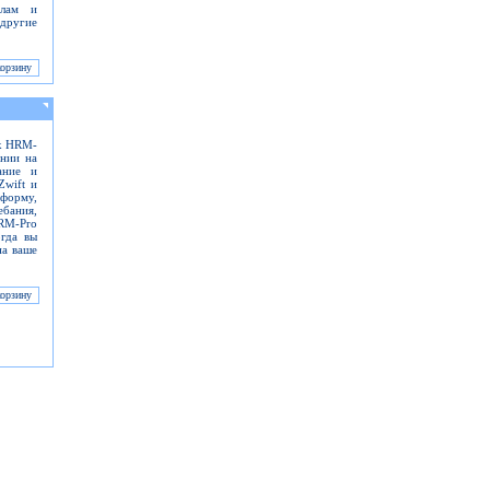
алам и
 другие
ик HRM-
ении на
ание и
Zwift и
 форму,
ебания,
HRM-Pro
огда вы
на ваше