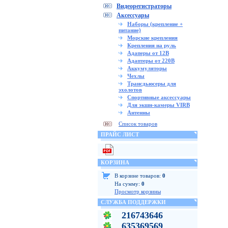
Видеорегистраторы
Аксессуары
Наборы (крепление +
питание)
Морские крепления
Крепления на руль
Адаперы от 12В
Адаптеры от 220В
Аккумуляторы
Чехлы
Трансдьюсеры для
эхолотов
Спортивные аксессуары
Для экшн-камеры VIRB
Антенны
Список товаров
ПРАЙС ЛИСТ
КОРЗИНА
В корзине товаров:
0
На сумму:
0
Просмотр корзины
СЛУЖБА ПОДДЕРЖКИ
216743646
635369569