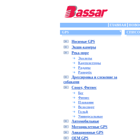
ГЛАВНАЯ
НОВО
GPS
СПИСОК
Носимые GPS
Экшн-камеры
Река-море
Эхолоты
Картплоттеры
Радары
Panoptix
Дрессировка и слежение за
собаками
Спорт, Фитнес
Бег
Фитнес
Плавание
Велоспорт
Гольф
Универсальные
Автомобильные
Мотоциклетные GPS
Авиационные GPS
OEM GPS