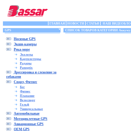
ГЛАВНАЯ
НОВОСТИ
СТАТЬИ
НАШ ВИДЕОБЛО
GPS
СПИСОК ТОВАРОВ КАТЕГОРИИ Аккумул
Носимые GPS
Экшн-камеры
Река-море
Эхолоты
Картплоттеры
Радары
Panoptix
Дрессировка и слежение за
собаками
Спорт, Фитнес
Бег
Фитнес
Плавание
Велоспорт
Гольф
Универсальные
Автомобильные
Мотоциклетные GPS
Авиационные GPS
OEM GPS