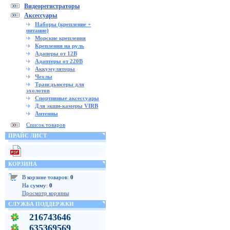
Видеорегистраторы
Аксессуары
Наборы (крепление +
питание)
Морские крепления
Крепления на руль
Адаперы от 12В
Адаптеры от 220В
Аккумуляторы
Чехлы
Трансдьюсеры для
эхолотов
Спортивные аксессуары
Для экшн-камеры VIRB
Антенны
Список товаров
ПРАЙС ЛИСТ
КОРЗИНА
В корзине товаров:
0
На сумму:
0
Просмотр корзины
СЛУЖБА ПОДДЕРЖКИ
216743646
635369569