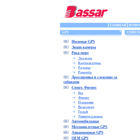
ГЛАВНАЯ
НОВО
GPS
СПИСОК
Носимые GPS
Экшн-камеры
Река-море
Эхолоты
Картплоттеры
Радары
Panoptix
Дрессировка и слежение за
собаками
Спорт, Фитнес
Бег
Фитнес
Плавание
Велоспорт
Гольф
Универсальные
Автомобильные
Мотоциклетные GPS
Авиационные GPS
OEM GPS