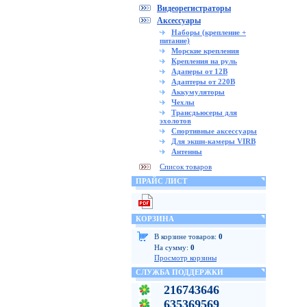
Видеорегистраторы
Аксессуары
Наборы (крепление +
питание)
Морские крепления
Крепления на руль
Адаперы от 12В
Адаптеры от 220В
Аккумуляторы
Чехлы
Трансдьюсеры для
эхолотов
Спортивные аксессуары
Для экшн-камеры VIRB
Антенны
Список товаров
ПРАЙС ЛИСТ
КОРЗИНА
В корзине товаров:
0
На сумму:
0
Просмотр корзины
СЛУЖБА ПОДДЕРЖКИ
216743646
635369569