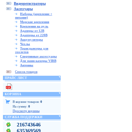
Видеорегистраторы
Аксессуары
Наборы (крепление +
питание)
Морские крепления
Крепления на руль
Адаперы от 12В
Адаптеры от 220В
Аккумуляторы
Чехлы
Трансдьюсеры для
эхолотов
Спортивные аксессуары
Для экшн-камеры VIRB
Антенны
Список товаров
ПРАЙС ЛИСТ
КОРЗИНА
В корзине товаров:
0
На сумму:
0
Просмотр корзины
СЛУЖБА ПОДДЕРЖКИ
216743646
635369569