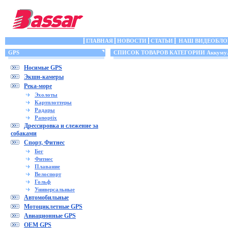
ГЛАВНАЯ
НОВОСТИ
СТАТЬИ
НАШ ВИДЕОБЛО
GPS
СПИСОК ТОВАРОВ КАТЕГОРИИ Аккумул
Носимые GPS
Экшн-камеры
Река-море
Эхолоты
Картплоттеры
Радары
Panoptix
Дрессировка и слежение за
собаками
Спорт, Фитнес
Бег
Фитнес
Плавание
Велоспорт
Гольф
Универсальные
Автомобильные
Мотоциклетные GPS
Авиационные GPS
OEM GPS