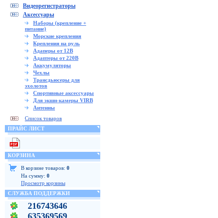
Видеорегистраторы
Аксессуары
Наборы (крепление +
питание)
Морские крепления
Крепления на руль
Адаперы от 12В
Адаптеры от 220В
Аккумуляторы
Чехлы
Трансдьюсеры для
эхолотов
Спортивные аксессуары
Для экшн-камеры VIRB
Антенны
Список товаров
ПРАЙС ЛИСТ
КОРЗИНА
В корзине товаров:
0
На сумму:
0
Просмотр корзины
СЛУЖБА ПОДДЕРЖКИ
216743646
635369569