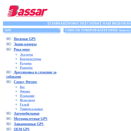
ГЛАВНАЯ
НОВОСТИ
СТАТЬИ
НАШ ВИДЕОБЛО
GPS
СПИСОК ТОВАРОВ КАТЕГОРИИ Аккумул
Носимые GPS
Экшн-камеры
Река-море
Эхолоты
Картплоттеры
Радары
Panoptix
Дрессировка и слежение за
собаками
Спорт, Фитнес
Бег
Фитнес
Плавание
Велоспорт
Гольф
Универсальные
Автомобильные
Мотоциклетные GPS
Авиационные GPS
OEM GPS