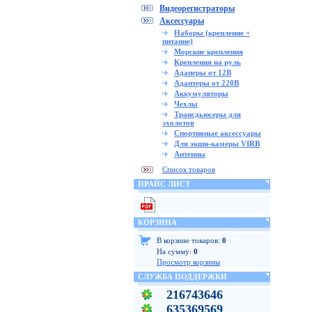
Видеорегистраторы
Аксессуары
Наборы (крепление +
питание)
Морские крепления
Крепления на руль
Адаперы от 12В
Адаптеры от 220В
Аккумуляторы
Чехлы
Трансдьюсеры для
эхолотов
Спортивные аксессуары
Для экшн-камеры VIRB
Антенны
Список товаров
ПРАЙС ЛИСТ
КОРЗИНА
В корзине товаров:
0
На сумму:
0
Просмотр корзины
СЛУЖБА ПОДДЕРЖКИ
216743646
635369569