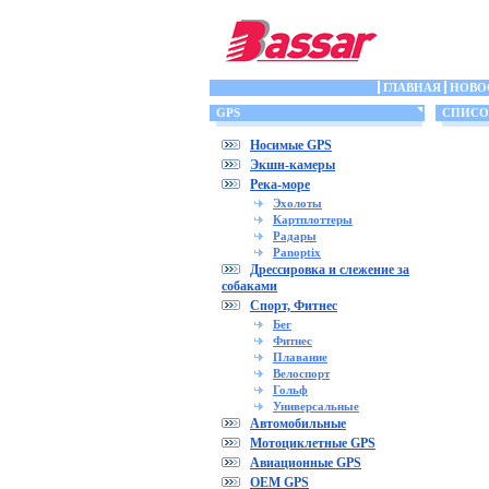
ГЛАВНАЯ
НОВО
GPS
СПИСОК
Носимые GPS
Экшн-камеры
Река-море
Эхолоты
Картплоттеры
Радары
Panoptix
Дрессировка и слежение за
собаками
Спорт, Фитнес
Бег
Фитнес
Плавание
Велоспорт
Гольф
Универсальные
Автомобильные
Мотоциклетные GPS
Авиационные GPS
OEM GPS