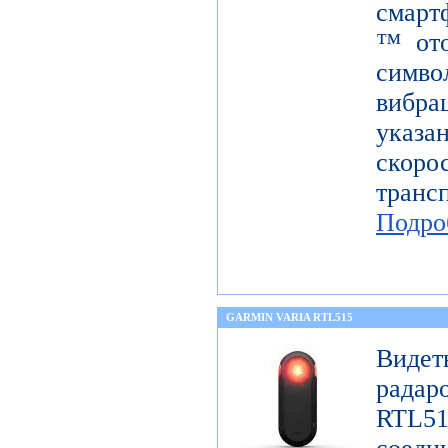
смарт
™ ото
симв
вибра
указ
скор
тран
Подро
GARMIN VARIA RTL515
Виде
радар
RTL51