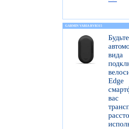
GARMIN VARIA RVR315
Будьт
автом
вида
подк
вело
Edge
смарт
вас
тран
расст
испол