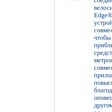
сое
вело
Edge
устр
совм
чтоб
прибл
средс
метро
совм
прил
повыс
благ
опов
друго