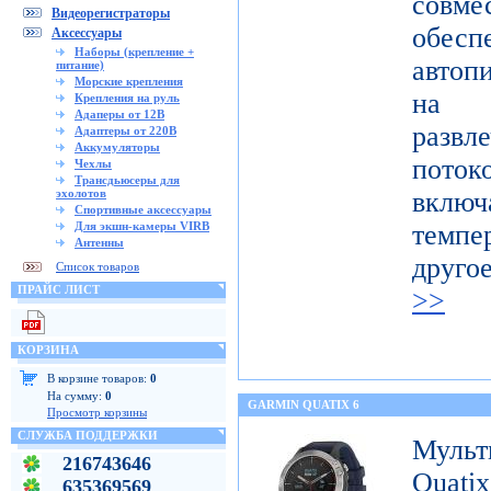
совме
Видеорегистраторы
обес
Аксессуары
Наборы (крепление +
автоп
питание)
Морские крепления
на п
Крепления на руль
Адаперы от 12В
развл
Адаптеры от 220В
Аккумуляторы
поток
Чехлы
Трансдьюсеры для
эхолотов
включ
Спортивные аксессуары
Для экшн-камеры VIRB
темпе
Антенны
друго
Список товаров
ПРАЙС ЛИСТ
>>
КОРЗИНА
В корзине товаров:
0
На сумму:
0
GARMIN QUATIX 6
Просмотр корзины
СЛУЖБА ПОДДЕРЖКИ
Муль
216743646
Qua
635369569