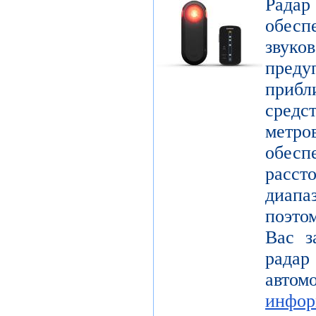
Радар
обес
звук
пре
прибл
средс
метр
обесп
расст
диап
поэто
Вас з
радар
авт
инфор