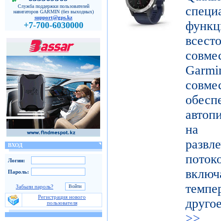
Служба поддержки пользователей
специ
навигаторов GARMIN (без выходных)
support@gps.kz
функ
+7-700-6030000
все
совме
Gar
совме
обес
автоп
на п
развл
ВХОД
поток
Логин:
включ
Пароль:
темпе
Забыли пароль?
Регистрация нового
друго
пользователя
>>