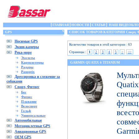
ГЛАВНАЯ
НОВОСТИ
СТАТЬИ
НАШ ВИДЕОБЛО
GPS
СПИСОК ТОВАРОВ КАТЕГОРИИ Спорт, Ф
Носимые GPS
Количество товаров в этой категории : 63
Экшн-камеры
Страницы :
1
2
3
4
5
>
>>
Река-море
Эхолоты
Картплоттеры
GARMIN QUATIX 6 TITANIUM
Радары
Panoptix
Муль
Дрессировка и слежение за
собаками
Qua
Спорт, Фитнес
специ
Бег
Фитнес
функ
Плавание
Велоспорт
все
Гольф
Универсальные
совме
Автомобильные
Мотоциклетные GPS
Gar
Авиационные GPS
OEM GPS