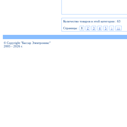
Количество товаров в этой категории : 63
Страницы :
1
2
3
4
5
>
>>
© Copyright "Бассар Электроникс"
2005 - 2026 г.