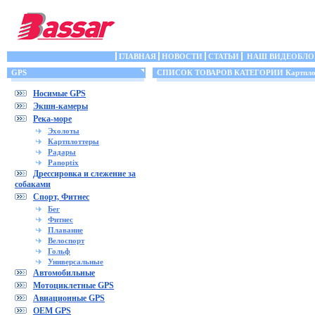
ГЛАВНАЯ
НОВОСТИ
СТАТЬИ
НАШ ВИДЕОБЛО
GPS
СПИСОК ТОВАРОВ КАТЕГОРИИ Картпло
Носимые GPS
Экшн-камеры
Река-море
Эхолоты
Картплоттеры
Радары
Panoptix
Дрессировка и слежение за
собаками
Спорт, Фитнес
Бег
Фитнес
Плавание
Велоспорт
Гольф
Универсальные
Автомобильные
Мотоциклетные GPS
Авиационные GPS
OEM GPS