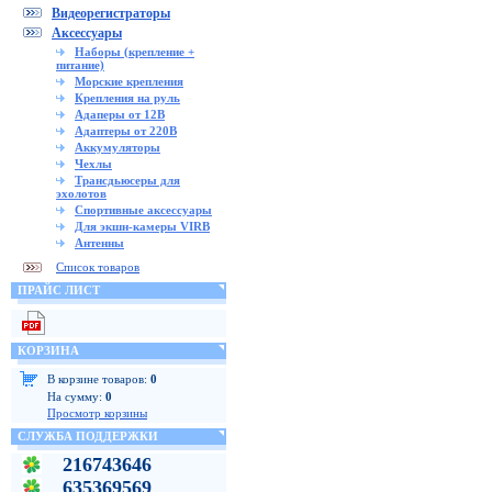
Видеорегистраторы
Аксессуары
Наборы (крепление +
питание)
Морские крепления
Крепления на руль
Адаперы от 12В
Адаптеры от 220В
Аккумуляторы
Чехлы
Трансдьюсеры для
эхолотов
Спортивные аксессуары
Для экшн-камеры VIRB
Антенны
Список товаров
ПРАЙС ЛИСТ
КОРЗИНА
В корзине товаров:
0
На сумму:
0
Просмотр корзины
СЛУЖБА ПОДДЕРЖКИ
216743646
635369569