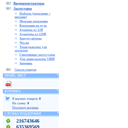
Видеорегистраторы
Аксессуары
Наборы (крепление +
питание)
Морские крепления
Крепления на руль
Адаперы от 12В
Адаптеры от 220В
Аккумуляторы
Чехлы
Трансдьюсеры для
эхолотов
Спортивные аксессуары
Для экшн-камеры VIRB
Антенны
Список товаров
ПРАЙС ЛИСТ
КОРЗИНА
В корзине товаров:
0
На сумму:
0
Просмотр корзины
СЛУЖБА ПОДДЕРЖКИ
216743646
635369569