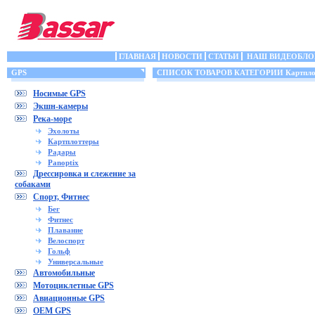
ГЛАВНАЯ
НОВОСТИ
СТАТЬИ
НАШ ВИДЕОБЛО
GPS
СПИСОК ТОВАРОВ КАТЕГОРИИ Картпло
Носимые GPS
Экшн-камеры
Река-море
Эхолоты
Картплоттеры
Радары
Panoptix
Дрессировка и слежение за
собаками
Спорт, Фитнес
Бег
Фитнес
Плавание
Велоспорт
Гольф
Универсальные
Автомобильные
Мотоциклетные GPS
Авиационные GPS
OEM GPS