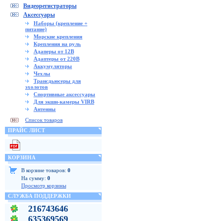
Видеорегистраторы
Аксессуары
Наборы (крепление +
питание)
Морские крепления
Крепления на руль
Адаперы от 12В
Адаптеры от 220В
Аккумуляторы
Чехлы
Трансдьюсеры для
эхолотов
Спортивные аксессуары
Для экшн-камеры VIRB
Антенны
Список товаров
ПРАЙС ЛИСТ
КОРЗИНА
В корзине товаров:
0
На сумму:
0
Просмотр корзины
СЛУЖБА ПОДДЕРЖКИ
216743646
635369569