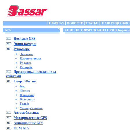
ГЛАВНАЯ
НОВОСТИ
СТАТЬИ
НАШ ВИДЕОБЛО
GPS
СПИСОК ТОВАРОВ КАТЕГОРИИ Картпло
Носимые GPS
Экшн-камеры
Река-море
Эхолоты
Картплоттеры
Радары
Panoptix
Дрессировка и слежение за
собаками
Спорт, Фитнес
Бег
Фитнес
Плавание
Велоспорт
Гольф
Универсальные
Автомобильные
Мотоциклетные GPS
Авиационные GPS
OEM GPS