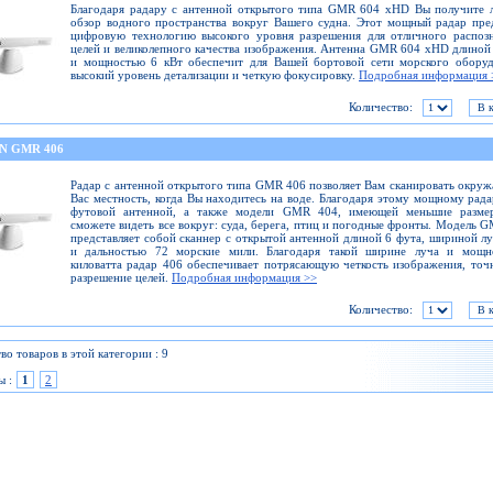
Благодаря радару с антенной открытого типа GMR 604 xHD Вы получите 
обзор водного пространства вокруг Вашего судна. Этот мощный радар пре
цифровую технологию высокого уровня разрешения для отличного распоз
целей и великолепного качества изображения. Антенна GMR 604 xHD длиной
и мощностью 6 кВт обеспечит для Вашей бортовой сети морского оборуд
высокий уровень детализации и четкую фокусировку.
Подробная информация 
Количество:
N GMR 406
Радар с антенной открытого типа GMR 406 позволяет Вам сканировать окр
Вас местность, когда Вы находитесь на воде. Благодаря этому мощному рада
футовой антенной, а также модели GMR 404, имеющей меньшие разме
сможете видеть все вокруг: суда, берега, птиц и погодные фронты. Модель 
представляет собой сканнер с открытой антенной длиной 6 фута, шириной лу
и дальностью 72 морские мили. Благодаря такой ширине луча и мощн
киловатта радар 406 обеспечивает потрясающую четкость изображения, точ
разрешение целей.
Подробная информация >>
Количество:
во товаров в этой категории : 9
ы :
1
2