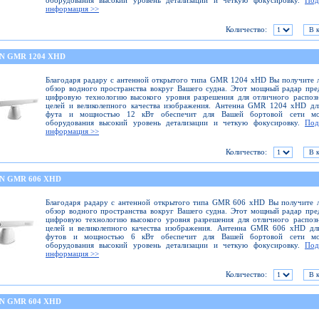
оборудования высокий уровень детализации и четкую фокусировку.
Под
информация >>
Количество:
N GMR 1204 XHD
Благодаря радару с антенной открытого типа GMR 1204 xHD Вы получите
обзор водного пространства вокруг Вашего судна. Этот мощный радар пре
цифровую технологию высокого уровня разрешения для отличного распоз
целей и великолепного качества изображения. Антенна GMR 1204 xHD дл
фута и мощностью 12 кВт обеспечит для Вашей бортовой сети мо
оборудования высокий уровень детализации и четкую фокусировку.
Под
информация >>
Количество:
N GMR 606 XHD
Благодаря радару с антенной открытого типа GMR 606 xHD Вы получите 
обзор водного пространства вокруг Вашего судна. Этот мощный радар пре
цифровую технологию высокого уровня разрешения для отличного распоз
целей и великолепного качества изображения. Антенна GMR 606 xHD дл
футов и мощностью 6 кВт обеспечит для Вашей бортовой сети мо
оборудования высокий уровень детализации и четкую фокусировку.
Под
информация >>
Количество:
N GMR 604 XHD