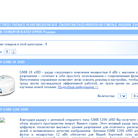
СТИ
СТАТЬИ
НАШ ВИДЕОБЛОГ
КОНТАКТЫ
ОБРАТНАЯ СВЯЗЬ
АКЦИИ
П
 ТОВАРОВ КАТЕГОРИИ Радары
во товаров в этой категории : 9
ы :
1
2
N GMR 18 XHD
GMR 18 xHD - радар следующего поколения мощностью 4 кВт с высоким у
разрешения – сочетает в себе простоту использования с современными фун
Интуитивное управление позволяет легко освоить режимы и настройки, чтобы
труда могли наслаждаться эффективной работой, не тратя время на дли
изучение новой техники.
Подробная информация >>
Количество:
N GMR 1206 XHD
Благодаря радару с антенной открытого типа GMR 1206 xHD Вы получите
обзор водного пространства вокруг Вашего судна. Этот мощный радар пре
цифровую технологию высокого уровня разрешения для отличного распоз
целей и великолепного качества изображения. Антенна GMR 1206 xHD дл
футов и мощностью 12 кВт обеспечит для Вашей бортовой сети мо