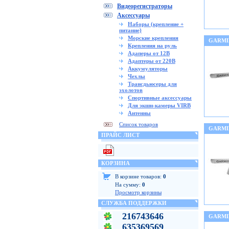
Видеорегистраторы
Аксессуары
Наборы (крепление +
питание)
Морские крепления
GARMI
Крепления на руль
Адаперы от 12В
Адаптеры от 220В
Аккумуляторы
Чехлы
Трансдьюсеры для
эхолотов
Спортивные аксессуары
Для экшн-камеры VIRB
Антенны
Список товаров
GARMI
ПРАЙС ЛИСТ
КОРЗИНА
В корзине товаров:
0
На сумму:
0
Просмотр корзины
СЛУЖБА ПОДДЕРЖКИ
216743646
GARMI
635369569