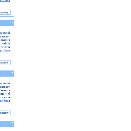
робная
 лучший
длагает
навания
иной 4
рского
робная
лучший
длагает
навания
иной 6
рского
робная