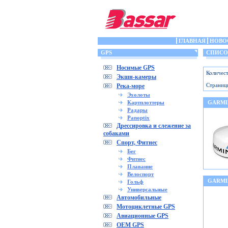
ГЛАВНАЯ
НОВО
GPS
СПИСОК
Носимые GPS
Количест
Экшн-камеры
Страниц
Река-море
Эхолоты
Картплоттеры
GARMI
Радары
Panoptix
Дрессировка и слежение за
собаками
Спорт, Фитнес
Бег
Фитнес
Плавание
Велоспорт
GARMI
Гольф
Универсальные
Автомобильные
Мотоциклетные GPS
Авиационные GPS
OEM GPS