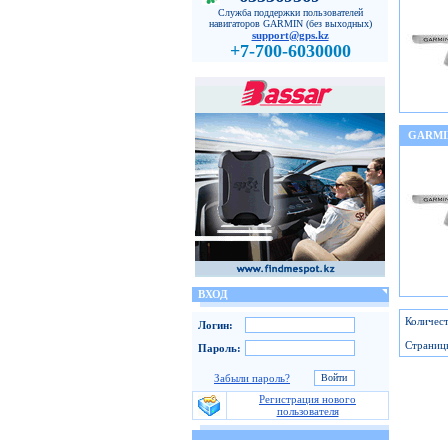
Служба поддержки пользователей
навигаторов GARMIN (без выходных)
support@gps.kz
+7-700-6030000
GARMI
ВХОД
Количест
Логин:
Страниц
Пароль:
Забыли пароль?
Регистрация нового
пользователя