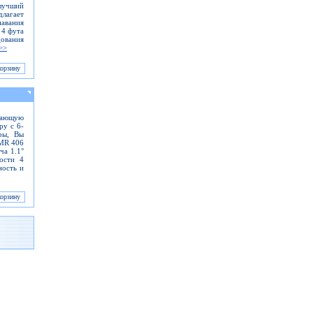
лучший
длагает
навания
 4 фута
ования
>>
ужающую
ру с 6-
ры, Вы
GMR 406
ча 1.1°
ости 4
ность и